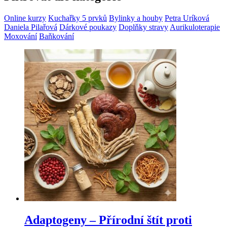
Online kurzy
Kuchařky 5 prvků
Bylinky a houby
Petra Uríková
Daniela Pilařová
Dárkové poukazy
Doplňky stravy
Aurikuloterapie
Moxování
Baňkování
Adaptogeny – Přírodní štít proti