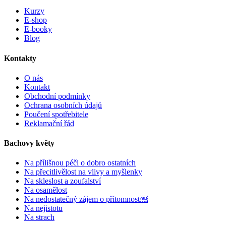
Kurzy
E-shop
E-booky
Blog
Kontakty
O nás
Kontakt
Obchodní podmínky
Ochrana osobních údajů
Poučení spotřebitele
Reklamační řád
Bachovy květy
Na přílišnou péči o dobro ostatních
Na přecitlivělost na vlivy a myšlenky
Na skleslost a zoufalství
Na osamělost
Na nedostatečný zájem o přítomnost￼
Na nejistotu
Na strach