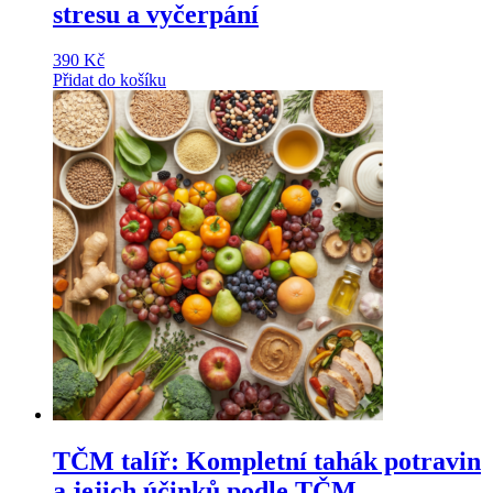
stresu a vyčerpání
390
Kč
Přidat do košíku
TČM talíř: Kompletní tahák potravin
a jejich účinků podle TČM