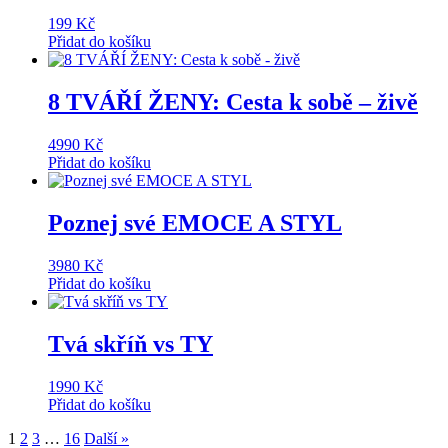
199
Kč
Přidat do košíku
8 TVÁŘÍ ŽENY: Cesta k sobě – živě
4990
Kč
Přidat do košíku
Poznej své EMOCE A STYL
3980
Kč
Přidat do košíku
Tvá skříň vs TY
1990
Kč
Přidat do košíku
1
2
3
…
16
Další »