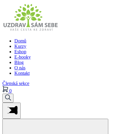
Domů
Kurzy
Eshop
E-booky
Blog
O nás
Kontakt
Členská sekce
0