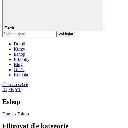
Zavřít
Vyhledat
Domů
Kurzy
Eshop
E-booky
Blog
O nás
Kontakt
Členská sekce
IG
FB
YT
Eshop
Domů
-
Eshop
Filtrovat dle kategorie