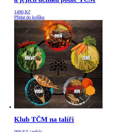
1490
Kč
Přidat do košíku
Klub TČM na talíři
990
Kč
/ měsíc