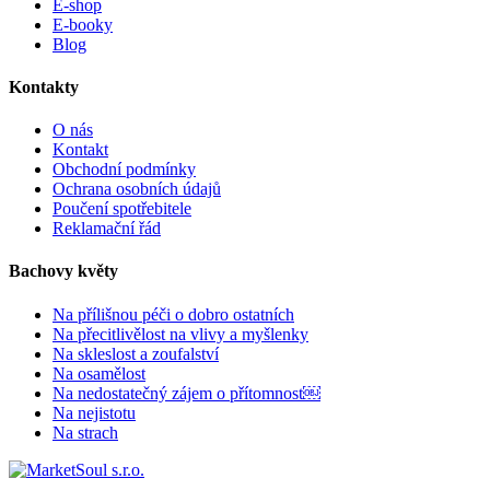
E-shop
E-booky
Blog
Kontakty
O nás
Kontakt
Obchodní podmínky
Ochrana osobních údajů
Poučení spotřebitele
Reklamační řád
Bachovy květy
Na přílišnou péči o dobro ostatních
Na přecitlivělost na vlivy a myšlenky
Na skleslost a zoufalství
Na osamělost
Na nedostatečný zájem o přítomnost￼
Na nejistotu
Na strach