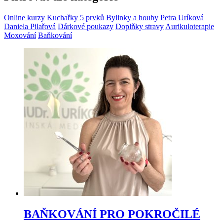
Online kurzy
Kuchařky 5 prvků
Bylinky a houby
Petra Uríková
Daniela Pilařová
Dárkové poukazy
Doplňky stravy
Aurikuloterapie
Moxování
Baňkování
BAŇKOVÁNÍ PRO POKROČILÉ