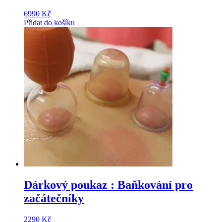
6990
Kč
Přidat do košíku
Dárkový poukaz : Baňkování pro
začátečníky
2290
Kč