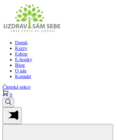
Domů
Kurzy
Eshop
E-booky
Blog
O nás
Kontakt
Členská sekce
0