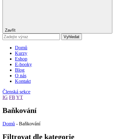
Zavřít
Vyhledat
Domů
Kurzy
Eshop
E-booky
Blog
O nás
Kontakt
Členská sekce
IG
FB
YT
Baňkování
Domů
-
Baňkování
Filtrovat dle kategorie