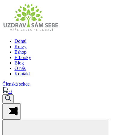
Domů
Kurzy
Eshop
E-booky
Blog
O nás
Kontakt
Členská sekce
0