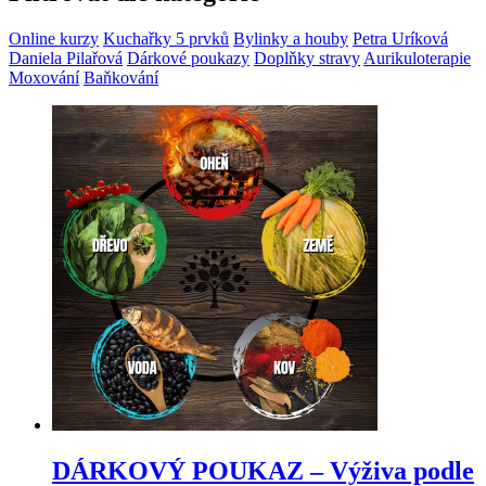
Online kurzy
Kuchařky 5 prvků
Bylinky a houby
Petra Uríková
Daniela Pilařová
Dárkové poukazy
Doplňky stravy
Aurikuloterapie
Moxování
Baňkování
DÁRKOVÝ POUKAZ – Výživa podle