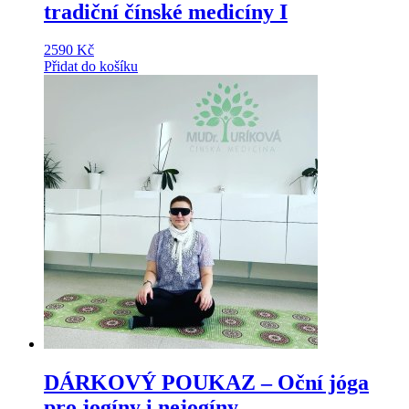
tradiční čínské medicíny I
2590
Kč
Přidat do košíku
DÁRKOVÝ POUKAZ – Oční jóga
pro jogíny i nejogíny