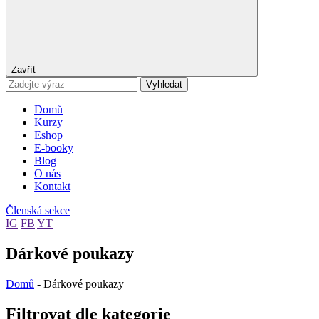
Zavřít
Vyhledat
Domů
Kurzy
Eshop
E-booky
Blog
O nás
Kontakt
Členská sekce
IG
FB
YT
Dárkové poukazy
Domů
-
Dárkové poukazy
Filtrovat dle kategorie