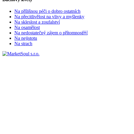
Na přílišnou péči o dobro ostatních
Na přecitlivělost na vlivy a myšlenky
Na skleslost a zoufalství
Na osamělost
Na nedostatečný zájem o přítomnost￼
Na nejistotu
Na strach