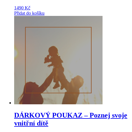
1490
Kč
Přidat do košíku
DÁRKOVÝ POUKAZ – Poznej svoje
vnitřní dítě