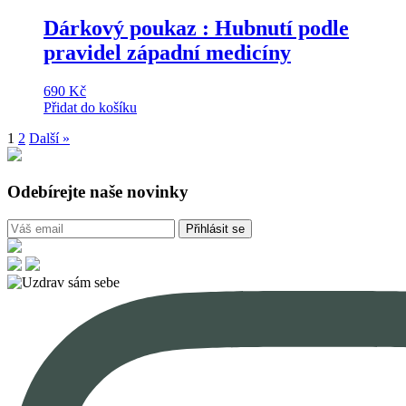
Dárkový poukaz : Hubnutí podle
pravidel západní medicíny
690
Kč
Přidat do košíku
1
2
Další »
Odebírejte naše novinky
Přihlásit se