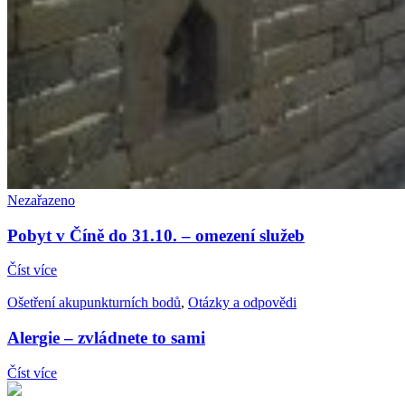
Nezařazeno
Pobyt v Číně do 31.10. – omezení služeb
Číst více
Ošetření akupunkturních bodů
,
Otázky a odpovědi
Alergie – zvládnete to sami
Číst více