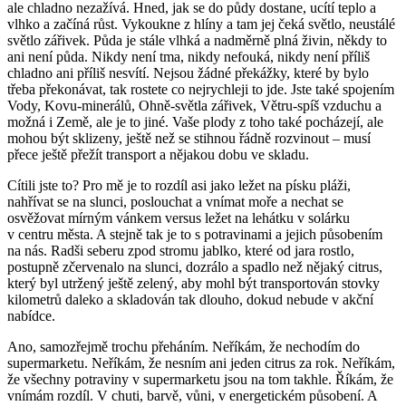
ale chladno nezažívá. Hned, jak se do půdy dostane, ucítí teplo a
vlhko a začíná růst. Vykoukne z hlíny a tam jej čeká světlo, neustálé
světlo zářivek. Půda je stále vlhká a nadměrně plná živin, někdy to
ani není půda. Nikdy není tma, nikdy nefouká, nikdy není příliš
chladno ani příliš nesvítí. Nejsou žádné překážky, které by bylo
třeba překonávat, tak rostete co nejrychleji to jde. Jste také spojením
Vody, Kovu-minerálů, Ohně-světla zářivek, Větru-spíš vzduchu a
možná i Země, ale je to jiné. Vaše plody z toho také pocházejí, ale
mohou být sklizeny, ještě než se stihnou řádně rozvinout – musí
přece ještě přežít transport a nějakou dobu ve skladu.
Cítili jste to? Pro mě je to rozdíl asi jako ležet na písku pláži,
nahřívat se na slunci, poslouchat a vnímat moře a nechat se
osvěžovat mírným vánkem versus ležet na lehátku v solárku
v centru města. A stejně tak je to s potravinami a jejich působením
na nás. Radši seberu zpod stromu jablko, které od jara rostlo,
postupně zčervenalo na slunci, dozrálo a spadlo než nějaký citrus,
který byl utržený ještě zelený, aby mohl být transportován stovky
kilometrů daleko a skladován tak dlouho, dokud nebude v akční
nabídce.
Ano, samozřejmě trochu přeháním. Neříkám, že nechodím do
supermarketu. Neříkám, že nesním ani jeden citrus za rok. Neříkám,
že všechny potraviny v supermarketu jsou na tom takhle. Říkám, že
vnímám rozdíl. V chuti, barvě, vůni, v energetickém působení. A