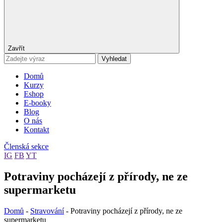
Zavřít
Vyhledat
Domů
Kurzy
Eshop
E-booky
Blog
O nás
Kontakt
Členská sekce
IG
FB
YT
Potraviny pocházejí z přírody, ne ze
supermarketu
Domů
-
Stravování
-
Potraviny pocházejí z přírody, ne ze
supermarketu