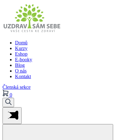
Domů
Kurzy
Eshop
E-booky
Blog
O nás
Kontakt
Členská sekce
0