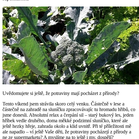
Uvědomujete si ještě, že potraviny mají pocházet z přírody?
Tento víkend jsem strávila skoro celý venku. Částečně v lese a
částečně na zahradě na sluníčku zpracovávajíc tu hromadu hřibů, co
jsme donesli. Absolutní relax a čerpání sil – starý bukový les, jeden
hříbek vedle druhého, doma měkké podzimní sluníčko, které ale
ještě hezky hřeje, zahrada okolo a klid uvnitř. Při té příležitosti mě
ale napadlo – ví ještě Vaše děti, že potraviny pocházejí z přírody a
ne ze supermarketu? A myslíme na to ještě i my, dospělí?