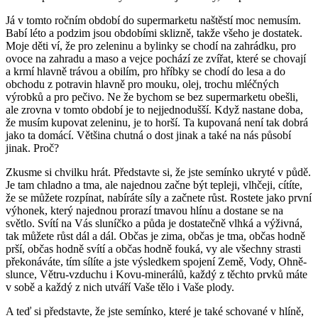
Já v tomto ročním období do supermarketu naštěstí moc nemusím.
Babí léto a podzim jsou obdobími sklizně, takže všeho je dostatek.
Moje děti ví, že pro zeleninu a bylinky se chodí na zahrádku, pro
ovoce na zahradu a maso a vejce pochází ze zvířat, které se chovají
a krmí hlavně trávou a obilím, pro hříbky se chodí do lesa a do
obchodu z potravin hlavně pro mouku, olej, trochu mléčných
výrobků a pro pečivo. Ne že bychom se bez supermarketu obešli,
ale zrovna v tomto období je to nejjednodušší. Když nastane doba,
že musím kupovat zeleninu, je to horší. Ta kupovaná není tak dobrá
jako ta domácí. Většina chutná o dost jinak a také na nás působí
jinak. Proč?
Zkusme si chvilku hrát. Představte si, že jste semínko ukryté v půdě.
Je tam chladno a tma, ale najednou začne být tepleji, vlhčeji, cítíte,
že se můžete rozpínat, nabíráte síly a začnete růst. Rostete jako první
výhonek, který najednou prorazí tmavou hlínu a dostane se na
světlo. Svítí na Vás sluníčko a půda je dostatečně vlhká a výživná,
tak můžete růst dál a dál. Občas je zima, občas je tma, občas hodně
prší, občas hodně svítí a občas hodně fouká, vy ale všechny strasti
překonáváte, tím sílíte a jste výsledkem spojení Země, Vody, Ohně-
slunce, Větru-vzduchu i Kovu-minerálů, každý z těchto prvků máte
v sobě a každý z nich utváří Vaše tělo i Vaše plody.
A teď si představte, že jste semínko, které je také schované v hlíně,