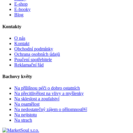
E-shop
E-booky
Blog
Kontakty
O nás
Kontakt
Obchodní podmínky
Ochrana osobních údajů
Poučení spotřebitele
Reklamační řád
Bachovy květy
Na přílišnou péči o dobro ostatních
Na přecitlivělost na vlivy a myšlenky
Na skleslost a zoufalství
Na osamělost
Na nedostatečný zájem o přítomnost￼
Na nejistotu
Na strach