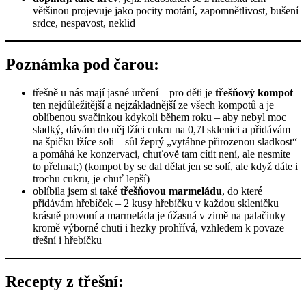
většinou projevuje jako pocity motání, zapomnětlivost, bušení
srdce, nespavost, neklid
Poznámka pod čarou:
třešně u nás mají jasné určení – pro děti je
třešňový kompot
ten nejdůležitější a nejzákladnější ze všech kompotů a je
oblíbenou svačinkou kdykoli během roku – aby nebyl moc
sladký, dávám do něj lžíci cukru na 0,7l sklenici a přidávám
na špičku lžíce soli – sůl žeprý „vytáhne přirozenou sladkost“
a pomáhá ke konzervaci, chuťově tam cítit není, ale nesmíte
to přehnat;) (kompot by se dal dělat jen se solí, ale když dáte i
trochu cukru, je chuť lepší)
oblíbila jsem si také
třešňovou marmeládu
, do které
přidávám hřebíček – 2 kusy hřebíčku v každou skleničku
krásně provoní a marmeláda je úžasná v zimě na palačinky –
kromě výborné chuti i hezky prohřívá, vzhledem k povaze
třešní i hřebíčku
Recepty z třešní: