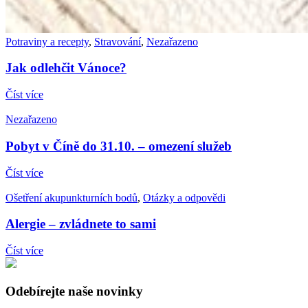
Potraviny a recepty
,
Stravování
,
Nezařazeno
Jak odlehčit Vánoce?
Číst více
Nezařazeno
Pobyt v Číně do 31.10. – omezení služeb
Číst více
Ošetření akupunkturních bodů
,
Otázky a odpovědi
Alergie – zvládnete to sami
Číst více
Odebírejte naše novinky