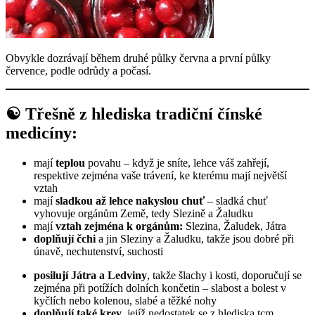
Obvykle dozrávají během druhé půlky června a první půlky
července, podle odrůdy a počasí.
☯️ Třešně z hlediska tradiční čínské
medicíny:
mají
teplou
povahu – když je sníte, lehce váš zahřejí,
respektive zejména vaše trávení, ke kterému mají největší
vztah
mají
sladkou až lehce nakyslou chuť
– sladká chuť
vyhovuje orgánům Země, tedy Slezině a Žaludku
mají
vztah zejména k orgánům:
Slezina, Žaludek, Játra
doplňují čchi
a jin Sleziny a Žaludku, takže jsou dobré při
únavě, nechutenství, suchosti
posilují Játra a Ledviny
, takže šlachy i kosti, doporučují se
zejména při potížích dolních končetin – slabost a bolest v
kyčlích nebo kolenou, slabé a těžké nohy
doplňují také krev
, jejíž nedostatek se z hlediska tcm