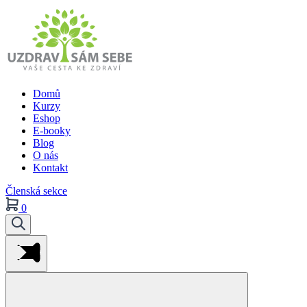
Domů
Kurzy
Eshop
E-booky
Blog
O nás
Kontakt
Členská sekce
0