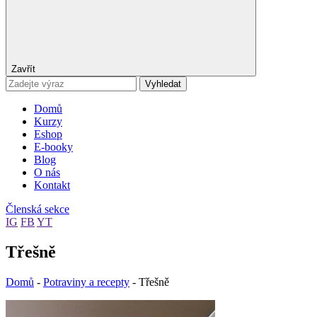
Zavřít
Vyhledat
Domů
Kurzy
Eshop
E-booky
Blog
O nás
Kontakt
Členská sekce
IG
FB
YT
Třešně
Domů
-
Potraviny a recepty
-
Třešně