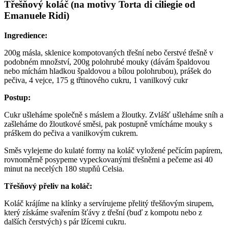
Třešňový koláč (na motivy Torta di ciliegie od
Emanuele Ridi)
Ingredience:
200g másla, sklenice kompotovaných třešní nebo čerstvé třešně v
podobném množství, 200g polohrubé mouky (dávám špaldovou
nebo míchám hladkou špaldovou a bílou polohrubou), prášek do
pečiva, 4 vejce, 175 g třtinového cukru, 1 vanilkový cukr
Postup:
Cukr ušleháme společně s máslem a žloutky. Zvlášť ušleháme sníh a
zašleháme do žloutkové směsi, pak postupně vmícháme mouky s
práškem do pečiva a vanilkovým cukrem.
Směs vylejeme do kulaté formy na koláč vyložené pečícím papírem,
rovnoměrně posypeme vypeckovanými třešněmi a pečeme asi 40
minut na necelých 180 stupňů Celsia.
Třešňový přeliv na koláč:
Koláč krájíme na klínky a servírujeme přelitý třešňovým sirupem,
který získáme svařením šťávy z třešní (buď z kompotu nebo z
dalších čerstvých) s pár lžícemi cukru.