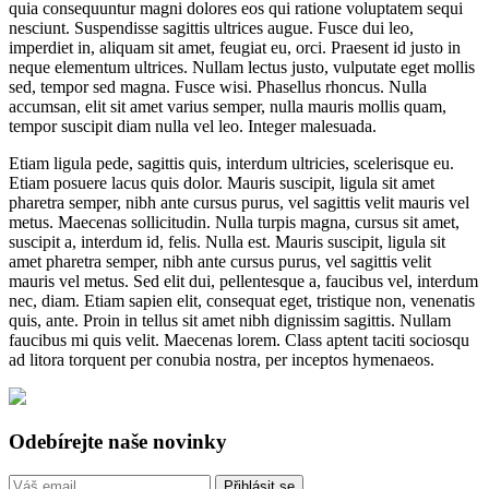
quia consequuntur magni dolores eos qui ratione voluptatem sequi
nesciunt. Suspendisse sagittis ultrices augue. Fusce dui leo,
imperdiet in, aliquam sit amet, feugiat eu, orci. Praesent id justo in
neque elementum ultrices. Nullam lectus justo, vulputate eget mollis
sed, tempor sed magna. Fusce wisi. Phasellus rhoncus. Nulla
accumsan, elit sit amet varius semper, nulla mauris mollis quam,
tempor suscipit diam nulla vel leo. Integer malesuada.
Etiam ligula pede, sagittis quis, interdum ultricies, scelerisque eu.
Etiam posuere lacus quis dolor. Mauris suscipit, ligula sit amet
pharetra semper, nibh ante cursus purus, vel sagittis velit mauris vel
metus. Maecenas sollicitudin. Nulla turpis magna, cursus sit amet,
suscipit a, interdum id, felis. Nulla est. Mauris suscipit, ligula sit
amet pharetra semper, nibh ante cursus purus, vel sagittis velit
mauris vel metus. Sed elit dui, pellentesque a, faucibus vel, interdum
nec, diam. Etiam sapien elit, consequat eget, tristique non, venenatis
quis, ante. Proin in tellus sit amet nibh dignissim sagittis. Nullam
faucibus mi quis velit. Maecenas lorem. Class aptent taciti sociosqu
ad litora torquent per conubia nostra, per inceptos hymenaeos.
Odebírejte naše novinky
Přihlásit se