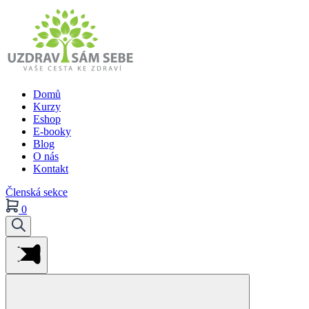
Domů
Kurzy
Eshop
E-booky
Blog
O nás
Kontakt
Členská sekce
0