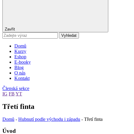
Zavřít
Vyhledat
Domů
Kurzy
Eshop
E-booky
Blog
O nás
Kontakt
Členská sekce
IG
FB
YT
Třetí finta
Domů
-
Hubnutí podle východu i západu
-
Třetí finta
Úvod