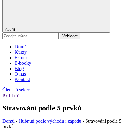
Zavřít
Vyhledat
Domů
Kurzy
Eshop
E-booky
Blog
O nás
Kontakt
Členská sekce
IG
FB
YT
Stravování podle 5 prvků
Domů
-
Hubnutí podle východu i západu
-
Stravování podle 5
prvků