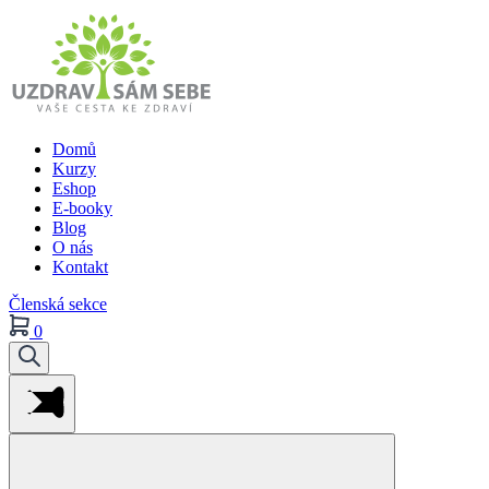
Domů
Kurzy
Eshop
E-booky
Blog
O nás
Kontakt
Členská sekce
0