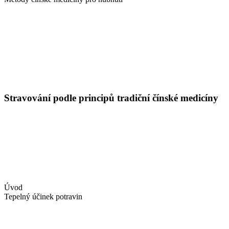
Stravování podle principů tradiční čínské medicíny
Úvod
Tepelný účinek potravin