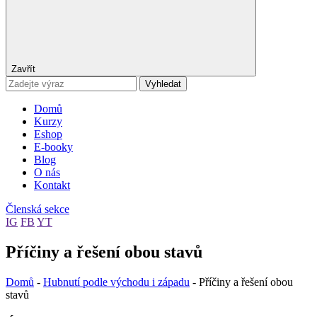
Zavřít
Vyhledat
Domů
Kurzy
Eshop
E-booky
Blog
O nás
Kontakt
Členská sekce
IG
FB
YT
Příčiny a řešení obou stavů
Domů
-
Hubnutí podle východu i západu
-
Příčiny a řešení obou
stavů