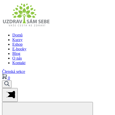
Domů
Kurzy
Eshop
E-booky
Blog
O nás
Kontakt
Členská sekce
0