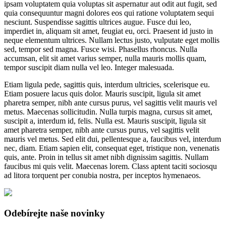
ipsam voluptatem quia voluptas sit aspernatur aut odit aut fugit, sed
quia consequuntur magni dolores eos qui ratione voluptatem sequi
nesciunt. Suspendisse sagittis ultrices augue. Fusce dui leo,
imperdiet in, aliquam sit amet, feugiat eu, orci. Praesent id justo in
neque elementum ultrices. Nullam lectus justo, vulputate eget mollis
sed, tempor sed magna. Fusce wisi. Phasellus rhoncus. Nulla
accumsan, elit sit amet varius semper, nulla mauris mollis quam,
tempor suscipit diam nulla vel leo. Integer malesuada.
Etiam ligula pede, sagittis quis, interdum ultricies, scelerisque eu.
Etiam posuere lacus quis dolor. Mauris suscipit, ligula sit amet
pharetra semper, nibh ante cursus purus, vel sagittis velit mauris vel
metus. Maecenas sollicitudin. Nulla turpis magna, cursus sit amet,
suscipit a, interdum id, felis. Nulla est. Mauris suscipit, ligula sit
amet pharetra semper, nibh ante cursus purus, vel sagittis velit
mauris vel metus. Sed elit dui, pellentesque a, faucibus vel, interdum
nec, diam. Etiam sapien elit, consequat eget, tristique non, venenatis
quis, ante. Proin in tellus sit amet nibh dignissim sagittis. Nullam
faucibus mi quis velit. Maecenas lorem. Class aptent taciti sociosqu
ad litora torquent per conubia nostra, per inceptos hymenaeos.
Odebírejte naše novinky