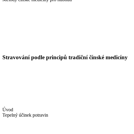
Stravování podle principů tradiční čínské medicíny
Úvod
Tepelný účinek potravin