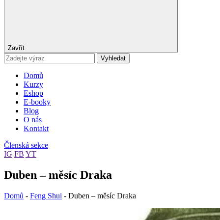
Zavřít
Vyhledat
Domů
Kurzy
Eshop
E-booky
Blog
O nás
Kontakt
Členská sekce
IG
FB
YT
Duben – měsíc Draka
Domů
-
Feng Shui
-
Duben – měsíc Draka