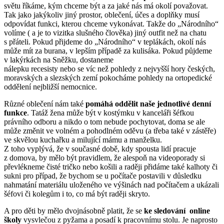
světu říkáme, kým chceme být a za jaké nás má okolí považovat.
Tak jako jakýkoliv jiný prostor, oblečení, účes a doplňky musí
odpovídat funkci, kterou chceme vykonávat. Takže do „Národního“
volíme ( a je to vizitka slušného člověka) jiný outfit než na chatu
s přáteli. Pokud přijdeme do „Národního“ v teplákách, okolí nás
může mít za burana, v lepším případě za kulisáka. Pokud půjdeme
v lakýrkách na Sněžku, dostaneme
nálepku recesisty nebo se víc než pohledy z nejvyšší hory českých,
moravských a slezských zemí pokocháme pohledy na ortopedické
oddělení nejbližší nemocnice.
Různé oblečení nám také
pomáhá oddělit naše jednotlivé denní
funkce
. Tatáž žena může být v kostýmku v kanceláři šéfkou
právního odboru a nikdo o tom nebude pochytovat, doma se ale
může změnit ve volném a pohodlném oděvu (a třeba také v zástěře)
ve skvělou kuchařku a milující mámu a manželku.
Z toho vyplývá, že v současné době, kdy spousta lidí pracuje
z domova, by mělo být pravidlem, že alespoň na videoporady si
převlékneme čisté tričko nebo košili a raději přidáme také kalhoty či
sukni pro případ, že bychom se u počítače postavili v důsledku
nahmatání materiálu uloženého ve výšinách nad počítačem a ukázali
šéfovi či kolegům i to, co má být raději skryto.
A pro děti by mělo dvojnásobně platit, že se
ke sledování online
školy
vysvlečou z pyžama a posadí k pracovnímu stolu. Je naprosto