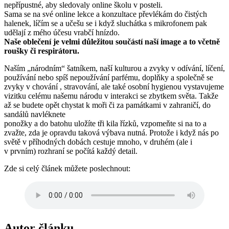
nepřípustné, aby sledovaly online školu v posteli.
Sama se na své online lekce a konzultace převlékám do čistých
halenek, líčím se a učešu se i když sluchátka s mikrofonem pak
udělají z mého účesu vrabčí hnízdo.
Naše oblečení je velmi důležitou součástí naší image a to včetně
roušky či respirátoru.
Naším „národním“ šatníkem, naší kulturou a zvyky v odívání, líčení,
používání nebo spíš nepoužívání parfému, doplňky a společně se
zvyky v chování , stravování, ale také osobní hygienou vystavujeme
vizitku celému našemu národu v interakci se zbytkem světa. Takže
až se budete opět chystat k moři či za památkami v zahraničí, do
sandálů navléknete
ponožky a do batohu uložíte tři kila řízků, vzpomeňte si na to a
zvažte, zda je opravdu taková výbava nutná. Protože i když nás po
světě v příhodných dobách cestuje mnoho, v druhém (ale i
v prvním) rozhraní se počítá každý detail.
Zde si celý článek můžete poslechnout:
Autor článku