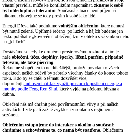
vlastní pravidla, může ke konfliktům napomáhat,
zkusme k sobě
být ohleduplní a tolerantní
. Současná situace není příjemná
nikomu, chovejme se tedy prosím k sobě jako lidé.
Energii Dřeva také podnítíme
volnějším oblečením
, které nemusí
být nutně zelené. Upřímně řečeno po luzích a hájích budeme jen
těžko pobíhat v „kovovém“ oblečení, tzn. v obleku s vázankou nebo
na „jehlách“.
Dostáváme se tedy ke druhému prostorovému rozhraní a tím je
naše
oblečení, účes, doplňky, šperky, líčení, parfém, případně
tetování, ale také piercing
.
Řekneme si opět jen to nejdůležitější, protože povídání o všech
aspektech našich oděvů by zabralo všechny články do konce tohoto
roku. Kdo by se chtěl o tématu dozvědět více,
doporučuji
audioseminář Jak využít prostoru k posílení energie a
imunity podle Feng Ren Shui
, který vyjde na přelomu března a
dubna.
Oblečení nás má chránit před povětrnostními vlivy a při našich
aktivitách. I zde platí zažité zvyklosti v souladu s regionem a
sezónou.
Oblečením vstupujeme do interakce s okolím a současně
chráníme a schováváme to, co nemá být spatřeno.
Oblečením