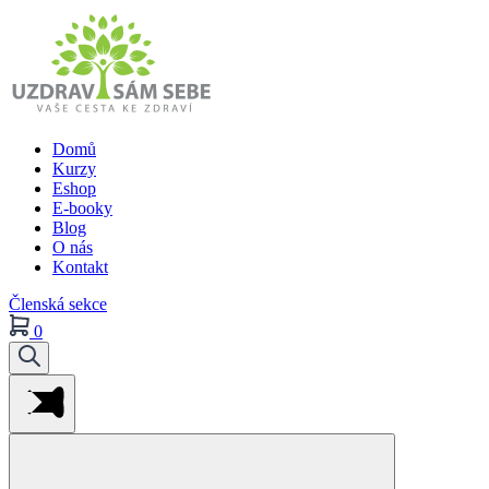
Domů
Kurzy
Eshop
E-booky
Blog
O nás
Kontakt
Členská sekce
0