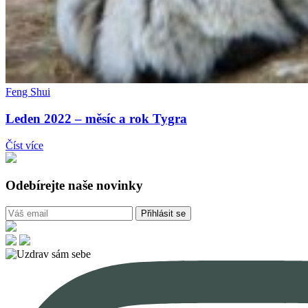
Feng Shui
Leden 2022 – měsíc a rok Tygra
Číst více
Odebírejte naše novinky
Přihlásit se