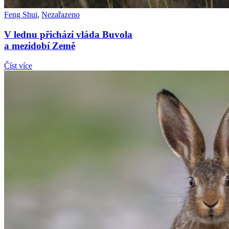
Feng Shui
,
Nezařazeno
V lednu přichází vláda Buvola
a mezidobí Země
Číst více