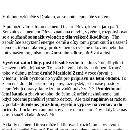
V dubnu vzlétněte s Drakem, ať se poté nepotkáte s rakem.
A pomůže vám k tomu element D jako Dřevo, které k jaru patří.
Souznít s elementem Dřeva znamená otevřít, vyvětrat, rozpohybovat
se a současně
se snažit vyloučit z těla veškeré škodliviny
. Tím
zabráníme zacyklení energie Země a díky tomu proniknutí a usazení
nemoci, třeba i rakoviny, protože nemoci včetně rakoviny nebudou
mít v našem organismu možnost uhnízdit se, přežívat a růst.
Vyvětrat zatuchliny, pustit k sobě vzduch
– do svého příbytku i
ke svému tělu, hýbat se. To jsou hlavní aktivity na duben. Kromě
toho v dubnu máme
druhé Mezidobí Země
v roce (první je
v lednu). Měli bychom ho využít pro
přípravu na letní období
. To
znamená doladit naše roční plány, rozmyslet, jestli naše prostory
nepotřebují opravy, které lze provádět právě v létě.
Prohlédnout
letní šatník
a zbavit se toho, do čeho už určitě nezhubneme, ani
když budeme pamětliví jarního detoxu. Ale také
naplánovat
radosti
v podobě
dovolené, prázdnin, výletů a výprav na venkov a do
přírody
. Lockdown ani nouzový stav není nekonečný i když se nás
o tom snaží vláda přesvědčit.
Ačkoliv element Dřeva může inklinovat k roztržkám a výlevům
zlosti, a letošní Kovový Buvol, se svou tendencí prosazovat svoje