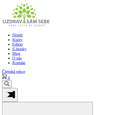
Domů
Kurzy
Eshop
E-booky
Blog
O nás
Kontakt
Členská sekce
0