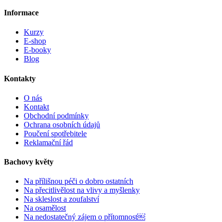
Informace
Kurzy
E-shop
E-booky
Blog
Kontakty
O nás
Kontakt
Obchodní podmínky
Ochrana osobních údajů
Poučení spotřebitele
Reklamační řád
Bachovy květy
Na přílišnou péči o dobro ostatních
Na přecitlivělost na vlivy a myšlenky
Na skleslost a zoufalství
Na osamělost
Na nedostatečný zájem o přítomnost￼