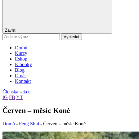
Zavřít
Vyhledat
Domů
Kurzy
Eshop
E-booky
Blog
O nás
Kontakt
Členská sekce
IG
FB
YT
Červen – měsíc Koně
Domů
-
Feng Shui
-
Červen – měsíc Koně