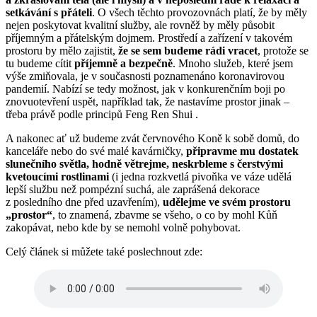
setkávání
s přáteli
. O všech těchto provozovnách platí, že by měly
nejen poskytovat kvalitní služby, ale rovněž by měly působit
příjemným a přátelským dojmem. Prostředí a zařízení v takovém
prostoru by mělo zajistit,
že se sem budeme rádi vracet
, protože se
tu budeme cítit
příjemně a
bezpečně
. Mnoho služeb, které jsem
výše zmiňovala, je v současnosti poznamenáno koronavirovou
pandemií. Nabízí se tedy možnost, jak v konkurenčním boji po
znovuotevření uspět, například tak, že nastavíme prostor jinak –
třeba právě podle principů Feng Ren Shui .
A nakonec ať už budeme zvát červnového Koně k sobě domů, do
kanceláře nebo do své malé kavárničky,
připravme mu dostatek
slunečního světla, hodně větrejme, neskrbleme
s čerstvými
kvetoucími rostlinami
(i jedna rozkvetlá pivoňka ve váze udělá
lepší službu než pompézní suchá, ale zaprášená dekorace
z posledního dne před uzavřením),
udělejme ve svém
prostoru
„prostor“
, to znamená, zbavme se všeho, o co by mohl Kůň
zakopávat, nebo kde by se nemohl volně pohybovat.
Celý článek si můžete také poslechnout zde: