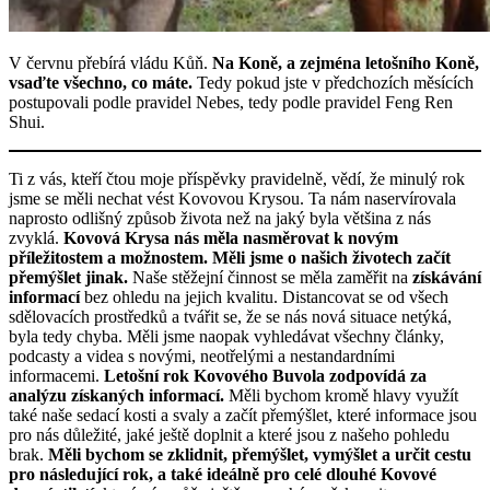
V červnu přebírá vládu Kůň.
Na Koně, a zejména letošního Koně,
vsaďte všechno, co máte.
Tedy pokud jste v předchozích měsících
postupovali podle pravidel Nebes, tedy podle pravidel Feng Ren
Shui.
Ti z vás, kteří čtou moje příspěvky pravidelně, vědí, že minulý rok
jsme se měli nechat vést Kovovou Krysou. Ta nám naservírovala
naprosto odlišný způsob života než na jaký byla většina z nás
zvyklá.
Kovová Krysa nás měla nasměrovat k novým
příležitostem a
možnostem. Měli jsme o našich životech začít
přemýšlet jinak.
Naše stěžejní činnost se měla zaměřit na
získávání
informací
bez ohledu na jejich kvalitu. Distancovat se od všech
sdělovacích prostředků a tvářit se, že se nás nová situace netýká,
byla tedy chyba. Měli jsme naopak vyhledávat všechny články,
podcasty a videa s novými, neotřelými a nestandardními
informacemi.
Letošní rok Kovového Buvola zodpovídá za
analýzu získaných informací.
Měli bychom kromě hlavy využít
také naše sedací kosti a svaly a začít přemýšlet, které informace jsou
pro nás důležité, jaké ještě doplnit a které jsou z našeho pohledu
brak.
Měli bychom se
zklidnit, přemýšlet, vymýšlet a určit cestu
pro následující rok, a také ideálně pro celé dlouhé
Kovové