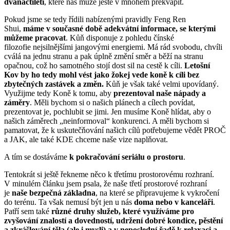
dvanáctiletí
, které nás může ještě v mnohém překvapit.
Pokud jsme se tedy řídili nabízenými pravidly Feng Ren
Shui,
máme v současné době
adekvátní informace, se kterými
můžeme pracovat
. Kůň disponuje z pohledu čínské
filozofie nejsilnějšími jangovými energiemi. Má rád svobodu, chvíli
cválá na jednu stranu a pak úplně změní směr a běží na stranu
opačnou, což ho samotného stojí dost sil na cestě k cíli.
Letošní
Kov by ho tedy mohl vést jako žokej vede koně k cíli bez
zbytečných zastávek a změn.
Kůň je však také velmi upovídaný.
Využijme tedy Koně k tomu, aby
prezentoval naše nápady a
záměry
. Měli bychom si o našich plánech a cílech povídat,
prezentovat je, pochlubit se jimi. Jen musíme Koně hlídat, aby o
našich záměrech „neinformoval“ konkurenci. A měli bychom si
pamatovat, že k uskutečňování našich cílů potřebujeme vědět PROČ
a JAK, ale také KDE chceme naše vize naplňovat.
A tím se dostáváme
k pokračování seriálu o prostoru
.
Tentokrát si ještě řekneme něco k třetímu prostorovému rozhraní.
V minulém článku jsem psala, že naše třetí prostorové rozhraní
je
naše bezpečná základna
, na které se připravujeme k vykročení
do terénu. Ta však nemusí být jen u nás
doma nebo v kanceláři
.
Patří sem také
různé druhy služeb, které využíváme pro
zvyšování znalostí a dovedností, udržení dobré
kondice, pěstění
a zkrášlování těla (ale i mysli) a v neposlední řadě k relaxaci a