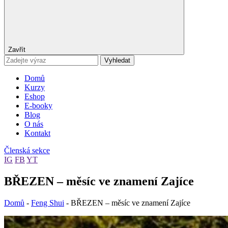
Zavřít
Vyhledat
Domů
Kurzy
Eshop
E-booky
Blog
O nás
Kontakt
Členská sekce
IG
FB
YT
BŘEZEN – měsíc ve znamení Zajíce
Domů
-
Feng Shui
-
BŘEZEN – měsíc ve znamení Zajíce