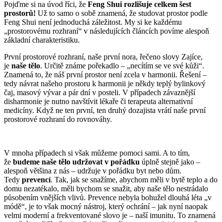
Pojďme si na úvod říci, že
Feng Shui rozlišuje celkem šest
prostorů!
Už to samo o sobě znamená, že studovat prostor podle
Feng Shui není jednoduchá záležitost. My si ke každému
„prostorovému rozhraní“ v následujících článcích povíme alespoň
základní charakteristiku.
První prostorové rozhraní, naše první nora, řečeno slovy Zajíce,
je
naše tělo
. Určitě známe pořekadlo – „necítím se ve své kůži“.
Znamená to, že náš první prostor není zcela v harmonii. Řešení –
tedy návrat našeho prostoru k harmonii je někdy teplý bylinkový
čaj, masový vývar a pár dní v posteli. V případech závaznější
disharmonie je nutno navštívit lékaře či terapeuta alternativní
medicíny. Když ne ten první, ten druhý dozajista vrátí naše první
prostorové rozhraní do rovnováhy.
V mnoha případech si však můžeme pomoci sami. A to tím,
že
budeme naše tělo udržovat v pořádku
úplně stejně jako –
alespoň většina z nás – udržuje v pořádku byt nebo dům.
Tedy
prevencí
. Tak, jak se snažíme, abychom měli v bytě teplo a do
domu nezatékalo, měli bychom se snažit, aby naše tělo nestrádalo
působením vnějších vlivů. Prevence nebyla bohužel dlouhá léta „v
módě“, je to však mocný nástroj, který ochrání – jak nyní naopak
velmi moderní a frekventované slovo je – naší imunitu. To znamená