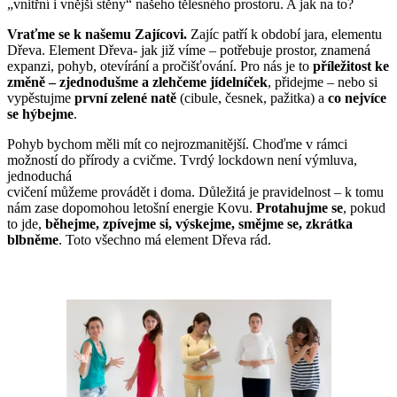
„vnitřní i vnější stěny“ našeho tělesného prostoru. A jak na to?
Vraťme se k našemu Zajícovi.
Zajíc patří k období jara, elementu
Dřeva. Element Dřeva- jak již víme – potřebuje prostor, znamená
expanzi, pohyb, otevírání a pročišťování. Pro nás je to
příležitost ke
změně – zjednodušme a zlehčeme jídelníček
, přidejme – nebo si
vypěstujme
první zelené natě
(cibule, česnek, pažitka) a
co nejvíce
se hýbejme
.
Pohyb bychom měli mít co nejrozmanitější. Choďme v rámci
možností do přírody a cvičme. Tvrdý lockdown není výmluva,
jednoduchá
cvičení můžeme provádět i doma. Důležitá je pravidelnost – k tomu
nám zase dopomohou letošní energie Kovu.
Protahujme se
, pokud
to jde,
běhejme, zpívejme si, výskejme, smějme se, zkrátka
blbněme
. Toto všechno má element Dřeva rád.