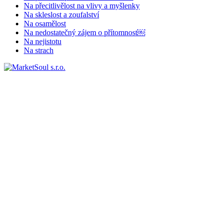
Na přecitlivělost na vlivy a myšlenky
Na skleslost a zoufalství
Na osamělost
Na nedostatečný zájem o přítomnost￼
Na nejistotu
Na strach