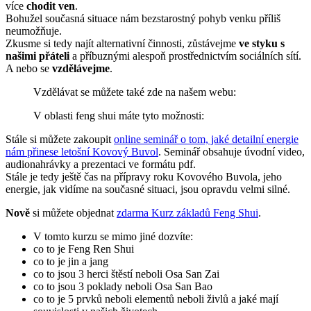
více
chodit ven
.
Bohužel současná situace nám bezstarostný pohyb venku příliš
neumožňuje.
Zkusme si tedy najít alternativní činnosti, zůstávejme
ve styku s
našimi přáteli
a příbuznými alespoň prostřednictvím sociálních sítí.
A nebo se
vzdělávejme
.
Vzdělávat se můžete také zde na našem webu:
V oblasti feng shui máte tyto možnosti:
Stále si můžete zakoupit
online seminář o tom, jaké detailní energie
nám přinese letošní Kovový Buvol
. Seminář obsahuje úvodní video,
audionahrávky a prezentaci ve formátu pdf.
Stále je tedy ještě čas na přípravy roku Kovového Buvola, jeho
energie, jak vidíme na současné situaci, jsou opravdu velmi silné.
Nově
si můžete objednat
zdarma Kurz základů Feng Shui
.
V tomto kurzu se mimo jiné dozvíte:
co to je Feng Ren Shui
co to je jin a jang
co to jsou 3 herci štěstí neboli Osa San Zai
co to jsou 3 poklady neboli Osa San Bao
co to je 5 prvků neboli elementů neboli živlů a jaké mají