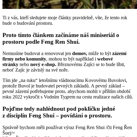
Ti z vás, kteří sledujete moje články pravidelně, víte, že tento rok
bude o budování prostoru.
Proto tímto článkem začínáme náš miniseriál o
prostoru podle Feng Ren Shui.
Nemusíme budovat a renovovat jen
domov,
může to být
zázemí
firmy nebo komunity
, mohou to být například i
webové
stránky
nebo
nový e-shop.
Březnovému Zajíci se to bude líbit,
neboť Zajíc je závislý na své noře.
Tím jde „na ruku“ letošnímu vládnoucímu Kovovému Buvolovi,
protože Buvol je budovatel pevných základů. A pevný základ –
pevné zázemí potřebujeme proto, abychom mohli v příštím období
roku 2022 vykročit s Vodním Tygrem na cestu realizace našich cílů.
Pojďme tedy nahlédnout pod pokličku jedné
z disciplín Feng Shui – povídání o prostoru.
Správně bychom měli používat výraz Feng Ren Shui /čti Feng Řen
Šuej/=