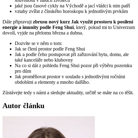
souvislosti v našich životech
jaké jsou časové cykly na Východě a jací vládci k nim patří
vztahy zvířat z čínského horoskopu k jednotlivým prvkům
Dále připravuji
zbrusu nový kurz Jak využít prostoru k posílení
energie a imunity podle Feng Shui
, který, pokud mi to Univerzum
dovolí, vyjde na přelomu března a dubna.
Dozvíte se v něm o tom:
Jak se člení prostor podle Feng Shui
Jak a podle čeho postupovat při zařizování bytu, domu, ale
také kanceláře nebo klubovny
Na co si dát z pohledu Feng Shui pozor při výběru pozemku
pro dům
Jak proměňovat prostor v souladu s jednotlivými ročními
obdobími a elementy a mnoho dalšího.
Zůstávejte tedy s námi a sledujte aktuality, určitě se máte na co těšit.
Autor článku