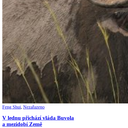
Feng Shui
,
Nezařazeno
V lednu přichází vláda Buvola
a mezidobí Země