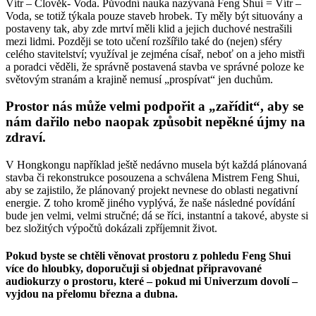
Vítr – Člověk- Voda. Původní nauka nazývaná Feng Shui = Vítr –
Voda, se totiž týkala pouze staveb hrobek. Ty měly být situovány a
postaveny tak, aby zde mrtví měli klid a jejich duchové nestrašili
mezi lidmi. Později se toto učení rozšířilo také do (nejen) sféry
celého stavitelství; využíval je zejména císař, neboť on a jeho mistři
a poradci věděli, že správně postavená stavba ve správné poloze ke
světovým stranám a krajině nemusí „prospívat“ jen duchům.
Prostor nás může velmi podpořit a „zařídit“, aby se
nám dařilo nebo naopak způsobit nepěkné újmy na
zdraví.
V Hongkongu například ještě nedávno musela být každá plánovaná
stavba či rekonstrukce posouzena a schválena Mistrem Feng Shui,
aby se zajistilo, že plánovaný projekt nevnese do oblasti negativní
energie. Z toho kromě jiného vyplývá, že naše následné povídání
bude jen velmi, velmi stručné; dá se říci, instantní a takové, abyste si
bez složitých výpočtů dokázali zpříjemnit život.
Pokud byste se chtěli věnovat prostoru z pohledu Feng Shui
více do hloubky, doporučuji si objednat připravované
audiokurzy o prostoru, které – pokud mi Univerzum dovolí –
vyjdou na přelomu března a dubna.