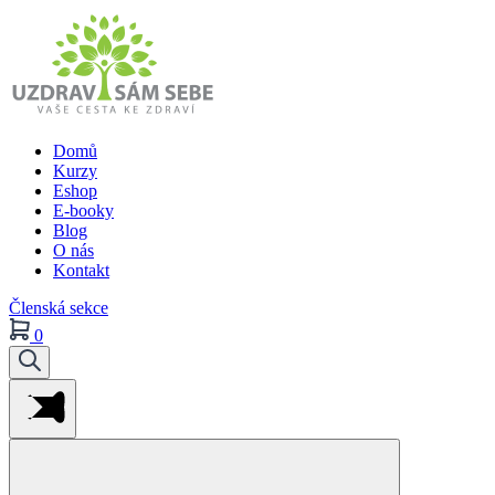
Domů
Kurzy
Eshop
E-booky
Blog
O nás
Kontakt
Členská sekce
0