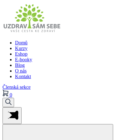
Domů
Kurzy
Eshop
E-booky
Blog
O nás
Kontakt
Členská sekce
0