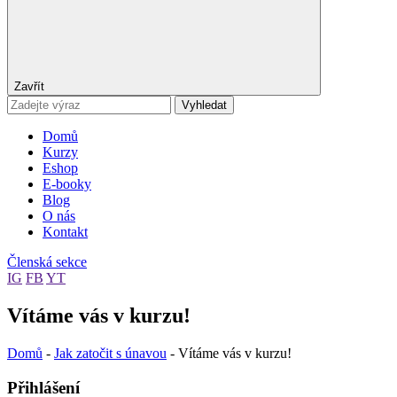
Zavřít
Vyhledat
Domů
Kurzy
Eshop
E-booky
Blog
O nás
Kontakt
Členská sekce
IG
FB
YT
Vítáme vás v kurzu!
Domů
-
Jak zatočit s únavou
-
Vítáme vás v kurzu!
Přihlášení