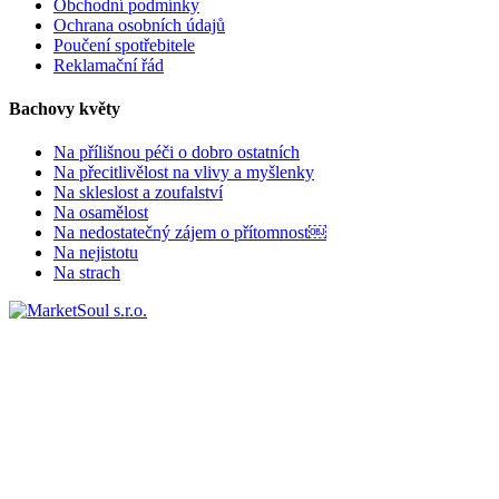
Obchodní podmínky
Ochrana osobních údajů
Poučení spotřebitele
Reklamační řád
Bachovy květy
Na přílišnou péči o dobro ostatních
Na přecitlivělost na vlivy a myšlenky
Na skleslost a zoufalství
Na osamělost
Na nedostatečný zájem o přítomnost￼
Na nejistotu
Na strach