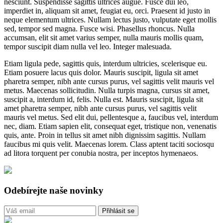
nesciunt. Suspendisse sagittis ultrices augue. Fusce dui leo,
imperdiet in, aliquam sit amet, feugiat eu, orci. Praesent id justo in
neque elementum ultrices. Nullam lectus justo, vulputate eget mollis
sed, tempor sed magna. Fusce wisi. Phasellus rhoncus. Nulla
accumsan, elit sit amet varius semper, nulla mauris mollis quam,
tempor suscipit diam nulla vel leo. Integer malesuada.
Etiam ligula pede, sagittis quis, interdum ultricies, scelerisque eu.
Etiam posuere lacus quis dolor. Mauris suscipit, ligula sit amet
pharetra semper, nibh ante cursus purus, vel sagittis velit mauris vel
metus. Maecenas sollicitudin. Nulla turpis magna, cursus sit amet,
suscipit a, interdum id, felis. Nulla est. Mauris suscipit, ligula sit
amet pharetra semper, nibh ante cursus purus, vel sagittis velit
mauris vel metus. Sed elit dui, pellentesque a, faucibus vel, interdum
nec, diam. Etiam sapien elit, consequat eget, tristique non, venenatis
quis, ante. Proin in tellus sit amet nibh dignissim sagittis. Nullam
faucibus mi quis velit. Maecenas lorem. Class aptent taciti sociosqu
ad litora torquent per conubia nostra, per inceptos hymenaeos.
Odebírejte naše novinky
Přihlásit se