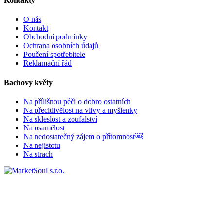
Kontakty
O nás
Kontakt
Obchodní podmínky
Ochrana osobních údajů
Poučení spotřebitele
Reklamační řád
Bachovy květy
Na přílišnou péči o dobro ostatních
Na přecitlivělost na vlivy a myšlenky
Na skleslost a zoufalství
Na osamělost
Na nedostatečný zájem o přítomnost￼
Na nejistotu
Na strach