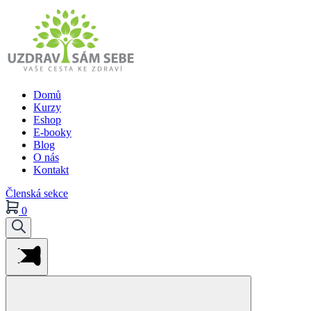
Domů
Kurzy
Eshop
E-booky
Blog
O nás
Kontakt
Členská sekce
0