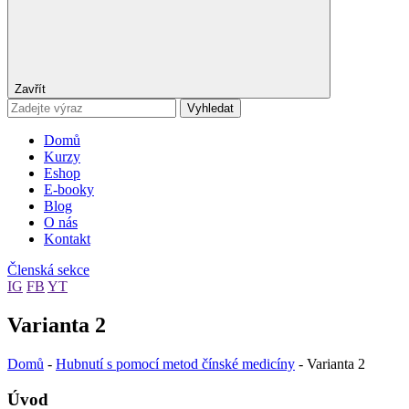
Zavřít
Vyhledat
Domů
Kurzy
Eshop
E-booky
Blog
O nás
Kontakt
Členská sekce
IG
FB
YT
Varianta 2
Domů
-
Hubnutí s pomocí metod čínské medicíny
-
Varianta 2
Úvod