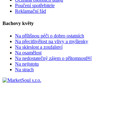
Poučení spotřebitele
Reklamační řád
Bachovy květy
Na přílišnou péči o dobro ostatních
Na přecitlivělost na vlivy a myšlenky
Na skleslost a zoufalství
Na osamělost
Na nedostatečný zájem o přítomnost￼
Na nejistotu
Na strach