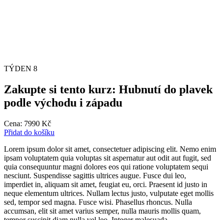
TÝDEN 8
Zakupte si tento kurz: Hubnutí do plavek
podle východu i západu
Cena:
7990
Kč
Přidat do košíku
Lorem ipsum dolor sit amet, consectetuer adipiscing elit. Nemo enim
ipsam voluptatem quia voluptas sit aspernatur aut odit aut fugit, sed
quia consequuntur magni dolores eos qui ratione voluptatem sequi
nesciunt. Suspendisse sagittis ultrices augue. Fusce dui leo,
imperdiet in, aliquam sit amet, feugiat eu, orci. Praesent id justo in
neque elementum ultrices. Nullam lectus justo, vulputate eget mollis
sed, tempor sed magna. Fusce wisi. Phasellus rhoncus. Nulla
accumsan, elit sit amet varius semper, nulla mauris mollis quam,
tempor suscipit diam nulla vel leo. Integer malesuada.