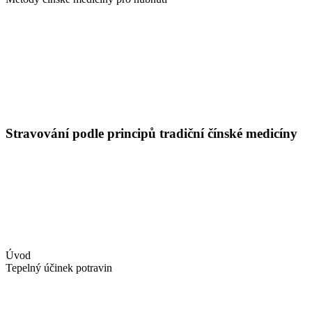
Stravování podle principů tradiční čínské medicíny
Úvod
Tepelný účinek potravin