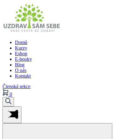
Domů
Kurzy
Eshop
E-booky
Blog
O nás
Kontakt
Členská sekce
0