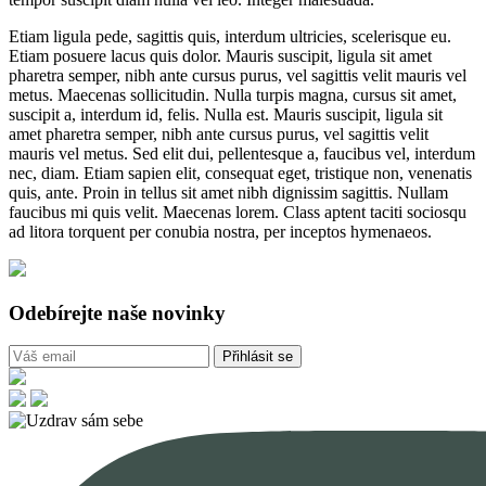
Etiam ligula pede, sagittis quis, interdum ultricies, scelerisque eu.
Etiam posuere lacus quis dolor. Mauris suscipit, ligula sit amet
pharetra semper, nibh ante cursus purus, vel sagittis velit mauris vel
metus. Maecenas sollicitudin. Nulla turpis magna, cursus sit amet,
suscipit a, interdum id, felis. Nulla est. Mauris suscipit, ligula sit
amet pharetra semper, nibh ante cursus purus, vel sagittis velit
mauris vel metus. Sed elit dui, pellentesque a, faucibus vel, interdum
nec, diam. Etiam sapien elit, consequat eget, tristique non, venenatis
quis, ante. Proin in tellus sit amet nibh dignissim sagittis. Nullam
faucibus mi quis velit. Maecenas lorem. Class aptent taciti sociosqu
ad litora torquent per conubia nostra, per inceptos hymenaeos.
Odebírejte naše novinky
Přihlásit se