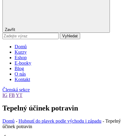
Zavřít
Vyhledat
Domů
Kurzy
Eshop
E-booky
Blog
O nás
Kontakt
Členská sekce
IG
FB
YT
Tepelný účinek potravin
Domů
-
Hubnutí do plavek podle východu i západu
-
Tepelný
účinek potravin