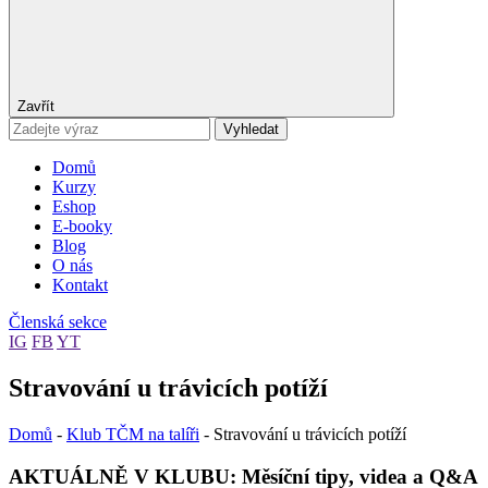
Zavřít
Vyhledat
Domů
Kurzy
Eshop
E-booky
Blog
O nás
Kontakt
Členská sekce
IG
FB
YT
Stravování u trávicích potíží
Domů
-
Klub TČM na talíři
-
Stravování u trávicích potíží
AKTUÁLNĚ V KLUBU: Měsíční tipy, videa a Q&A