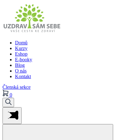
Domů
Kurzy
Eshop
E-booky
Blog
O nás
Kontakt
Členská sekce
0