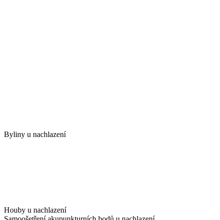
Byliny u nachlazení
Houby u nachlazení
Samoošetření akupunkturních bodů u nachlazení