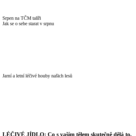
Srpen na TČM talíři
Jak se o sebe starat v srpnu
Jarní a letní léčivé houby našich lesů
LÉČIVÉ JÍDLO: Co s vaším tělem skutečně dělá to,