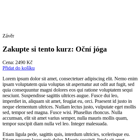
Závěr
Zakupte si tento kurz: Oční jóga
Cena:
2490
Kč
Přidat do košíku
Lorem ipsum dolor sit amet, consectetuer adipiscing elit. Nemo enim
ipsam voluptatem quia voluptas sit aspernatur aut odit aut fugit, sed
quia consequuntur magni dolores eos qui ratione voluptatem sequi
nesciunt. Suspendisse sagittis ultrices augue. Fusce dui leo,
imperdiet in, aliquam sit amet, feugiat eu, orci. Praesent id justo in
neque elementum ultrices. Nullam lectus justo, vulputate eget mollis
sed, tempor sed magna. Fusce wisi. Phasellus rhoncus. Nulla
accumsan, elit sit amet varius semper, nulla mauris mollis quam,
tempor suscipit diam nulla vel leo. Integer malesuada.
Etiam ligula pede, sagittis quis, interdum ultricies, scelerisque eu.
Etiam posuere lacus quis dolor. Mauris suscipit, ligula sit amet