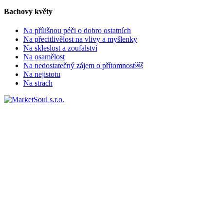
Bachovy květy
Na přílišnou péči o dobro ostatních
Na přecitlivělost na vlivy a myšlenky
Na skleslost a zoufalství
Na osamělost
Na nedostatečný zájem o přítomnost￼
Na nejistotu
Na strach