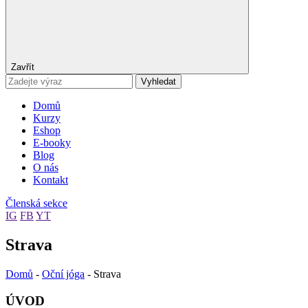
Zavřít
Vyhledat
Domů
Kurzy
Eshop
E-booky
Blog
O nás
Kontakt
Členská sekce
IG
FB
YT
Strava
Domů
-
Oční jóga
-
Strava
ÚVOD