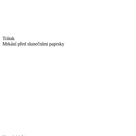
Trátak
Mrkání před slunečními paprsky