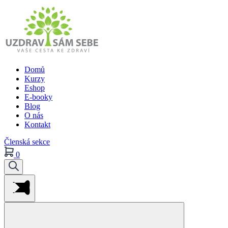
Domů
Kurzy
Eshop
E-booky
Blog
O nás
Kontakt
Členská sekce
0