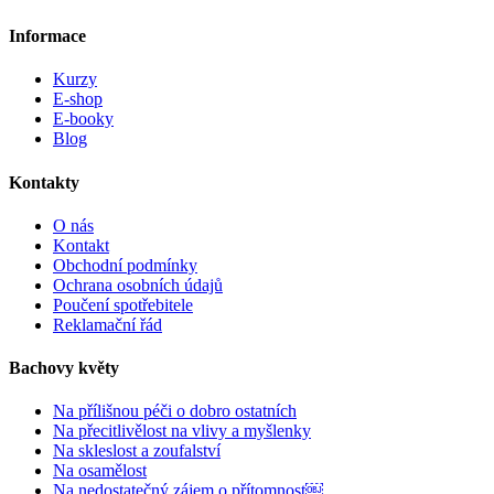
Informace
Kurzy
E-shop
E-booky
Blog
Kontakty
O nás
Kontakt
Obchodní podmínky
Ochrana osobních údajů
Poučení spotřebitele
Reklamační řád
Bachovy květy
Na přílišnou péči o dobro ostatních
Na přecitlivělost na vlivy a myšlenky
Na skleslost a zoufalství
Na osamělost
Na nedostatečný zájem o přítomnost￼