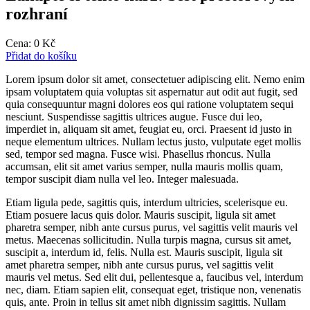
rozhraní
Cena:
0
Kč
Přidat do košíku
Lorem ipsum dolor sit amet, consectetuer adipiscing elit. Nemo enim
ipsam voluptatem quia voluptas sit aspernatur aut odit aut fugit, sed
quia consequuntur magni dolores eos qui ratione voluptatem sequi
nesciunt. Suspendisse sagittis ultrices augue. Fusce dui leo,
imperdiet in, aliquam sit amet, feugiat eu, orci. Praesent id justo in
neque elementum ultrices. Nullam lectus justo, vulputate eget mollis
sed, tempor sed magna. Fusce wisi. Phasellus rhoncus. Nulla
accumsan, elit sit amet varius semper, nulla mauris mollis quam,
tempor suscipit diam nulla vel leo. Integer malesuada.
Etiam ligula pede, sagittis quis, interdum ultricies, scelerisque eu.
Etiam posuere lacus quis dolor. Mauris suscipit, ligula sit amet
pharetra semper, nibh ante cursus purus, vel sagittis velit mauris vel
metus. Maecenas sollicitudin. Nulla turpis magna, cursus sit amet,
suscipit a, interdum id, felis. Nulla est. Mauris suscipit, ligula sit
amet pharetra semper, nibh ante cursus purus, vel sagittis velit
mauris vel metus. Sed elit dui, pellentesque a, faucibus vel, interdum
nec, diam. Etiam sapien elit, consequat eget, tristique non, venenatis
quis, ante. Proin in tellus sit amet nibh dignissim sagittis. Nullam