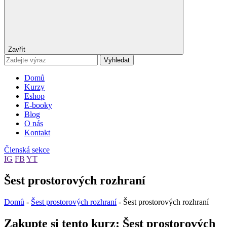
Zavřít
Vyhledat
Domů
Kurzy
Eshop
E-booky
Blog
O nás
Kontakt
Členská sekce
IG
FB
YT
Šest prostorových rozhraní
Domů
-
Šest prostorových rozhraní
-
Šest prostorových rozhraní
Zakupte si tento kurz: Šest prostorových