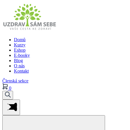
Domů
Kurzy
Eshop
E-booky
Blog
O nás
Kontakt
Členská sekce
0