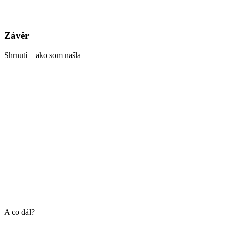
Závěr
Shrnutí – ako som našla
A co dál?