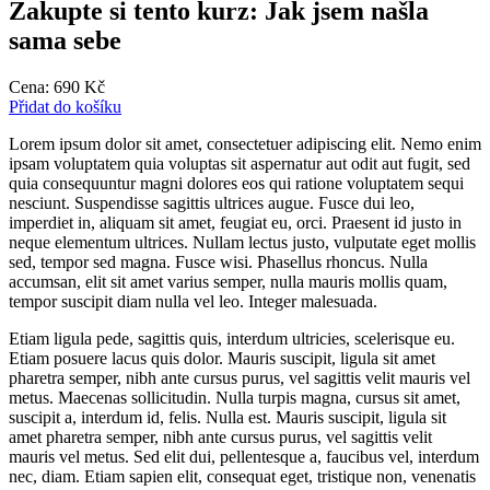
Zakupte si tento kurz: Jak jsem našla
sama sebe
Cena:
690
Kč
Přidat do košíku
Lorem ipsum dolor sit amet, consectetuer adipiscing elit. Nemo enim
ipsam voluptatem quia voluptas sit aspernatur aut odit aut fugit, sed
quia consequuntur magni dolores eos qui ratione voluptatem sequi
nesciunt. Suspendisse sagittis ultrices augue. Fusce dui leo,
imperdiet in, aliquam sit amet, feugiat eu, orci. Praesent id justo in
neque elementum ultrices. Nullam lectus justo, vulputate eget mollis
sed, tempor sed magna. Fusce wisi. Phasellus rhoncus. Nulla
accumsan, elit sit amet varius semper, nulla mauris mollis quam,
tempor suscipit diam nulla vel leo. Integer malesuada.
Etiam ligula pede, sagittis quis, interdum ultricies, scelerisque eu.
Etiam posuere lacus quis dolor. Mauris suscipit, ligula sit amet
pharetra semper, nibh ante cursus purus, vel sagittis velit mauris vel
metus. Maecenas sollicitudin. Nulla turpis magna, cursus sit amet,
suscipit a, interdum id, felis. Nulla est. Mauris suscipit, ligula sit
amet pharetra semper, nibh ante cursus purus, vel sagittis velit
mauris vel metus. Sed elit dui, pellentesque a, faucibus vel, interdum
nec, diam. Etiam sapien elit, consequat eget, tristique non, venenatis