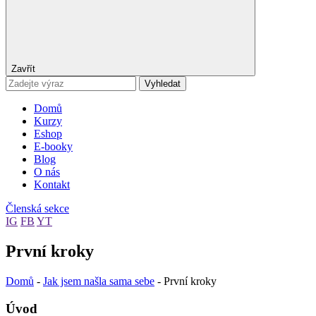
Zavřít
Vyhledat
Domů
Kurzy
Eshop
E-booky
Blog
O nás
Kontakt
Členská sekce
IG
FB
YT
První kroky
Domů
-
Jak jsem našla sama sebe
-
První kroky
Úvod