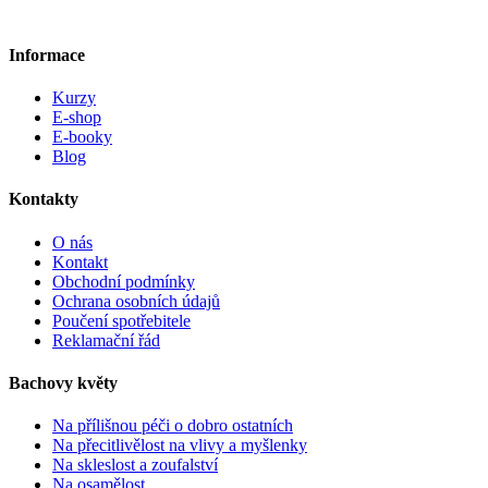
Informace
Kurzy
E-shop
E-booky
Blog
Kontakty
O nás
Kontakt
Obchodní podmínky
Ochrana osobních údajů
Poučení spotřebitele
Reklamační řád
Bachovy květy
Na přílišnou péči o dobro ostatních
Na přecitlivělost na vlivy a myšlenky
Na skleslost a zoufalství
Na osamělost