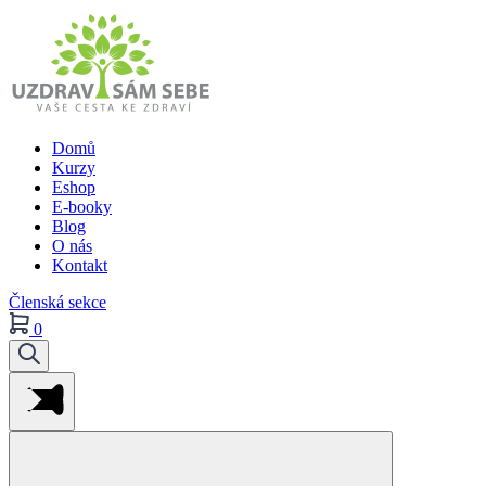
Domů
Kurzy
Eshop
E-booky
Blog
O nás
Kontakt
Členská sekce
0