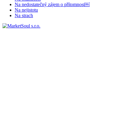
Na nedostatečný zájem o přítomnost￼
Na nejistotu
Na strach