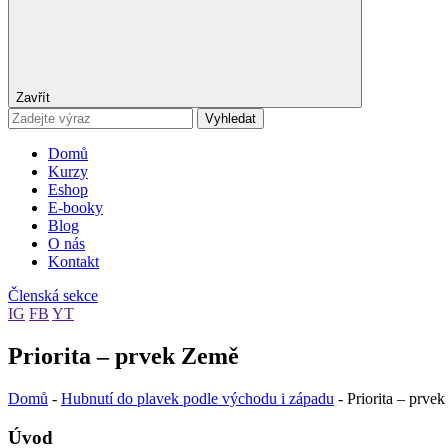
Zavřít
Vyhledat
Domů
Kurzy
Eshop
E-booky
Blog
O nás
Kontakt
Členská sekce
IG
FB
YT
Priorita – prvek Země
Domů
-
Hubnutí do plavek podle východu i západu
-
Priorita – prve
Úvod