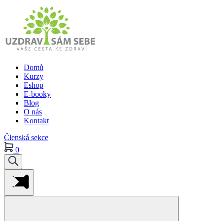
Domů
Kurzy
Eshop
E-booky
Blog
O nás
Kontakt
Členská sekce
0