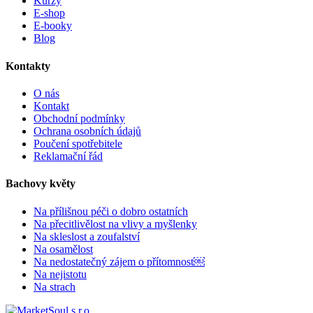
Kurzy
E-shop
E-booky
Blog
Kontakty
O nás
Kontakt
Obchodní podmínky
Ochrana osobních údajů
Poučení spotřebitele
Reklamační řád
Bachovy květy
Na přílišnou péči o dobro ostatních
Na přecitlivělost na vlivy a myšlenky
Na skleslost a zoufalství
Na osamělost
Na nedostatečný zájem o přítomnost￼
Na nejistotu
Na strach