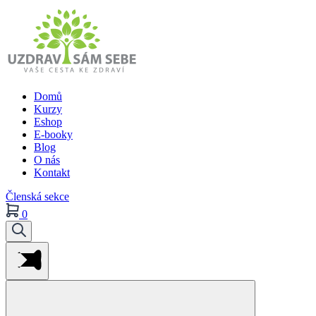
Domů
Kurzy
Eshop
E-booky
Blog
O nás
Kontakt
Členská sekce
0