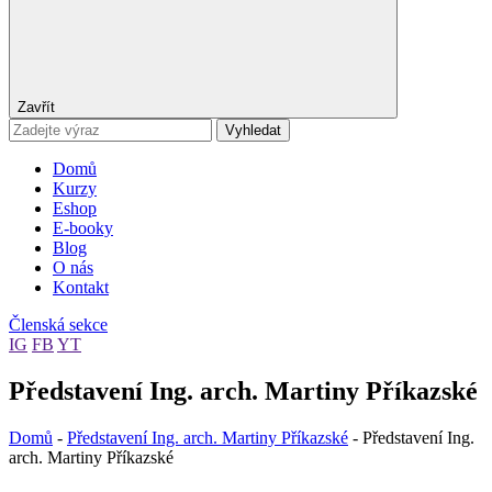
Zavřít
Vyhledat
Domů
Kurzy
Eshop
E-booky
Blog
O nás
Kontakt
Členská sekce
IG
FB
YT
Představení Ing. arch. Martiny Příkazské
Domů
-
Představení Ing. arch. Martiny Příkazské
-
Představení Ing.
arch. Martiny Příkazské