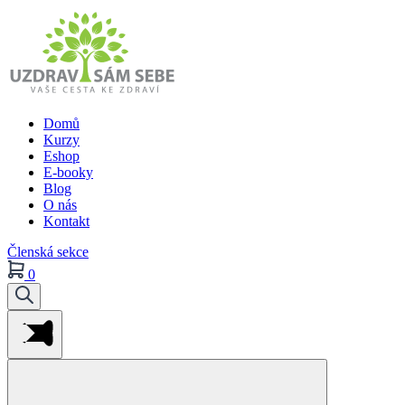
Domů
Kurzy
Eshop
E-booky
Blog
O nás
Kontakt
Členská sekce
0