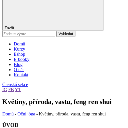
Zavřít
Vyhledat
Domů
Kurzy
Eshop
E-booky
Blog
O nás
Kontakt
Členská sekce
IG
FB
YT
Květiny, příroda, vastu, feng ren shui
Domů
-
Oční jóga
-
Květiny, příroda, vastu, feng ren shui
ÚVOD