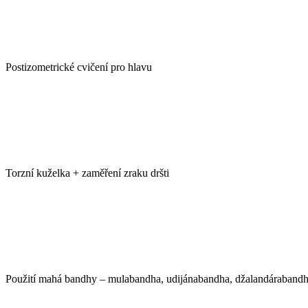
Postizometrické cvičení pro hlavu
Torzní kuželka + zaměření zraku dršti
Použití mahá bandhy – mulabandha, udijánabandha, džalandáraband