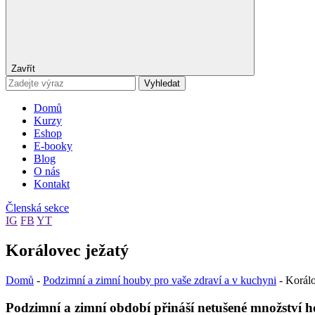
Zavřít
Vyhledat
Domů
Kurzy
Eshop
E-booky
Blog
O nás
Kontakt
Členská sekce
IG
FB
YT
Korálovec ježatý
Domů
-
Podzimní a zimní houby pro vaše zdraví a v kuchyni
-
Korálo
Podzimní a zimní období přináší netušené množství 