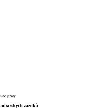
vec ježatý
houbařských zážitků