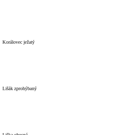
Korálovec ježatý
Lišák zprohýbaný
Liška obecná