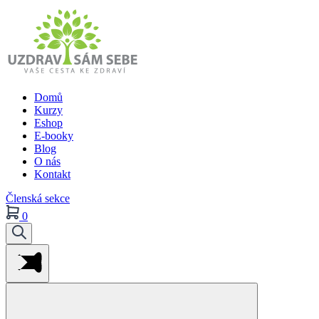
Domů
Kurzy
Eshop
E-booky
Blog
O nás
Kontakt
Členská sekce
0