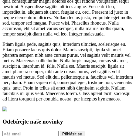
quia consequuntur magni dolores eos qui ratione voluptatem sequi
nesciunt. Suspendisse sagittis ultrices augue. Fusce dui leo,
imperdiet in, aliquam sit amet, feugiat eu, orci. Praesent id justo in
neque elementum ultrices. Nullam lectus justo, vulputate eget mollis
sed, tempor sed magna. Fusce wisi. Phasellus rhoncus. Nulla
accumsan, elit sit amet varius semper, nulla mauris mollis quam,
tempor suscipit diam nulla vel leo. Integer malesuada.
Etiam ligula pede, sagittis quis, interdum ultricies, scelerisque eu.
Etiam posuere lacus quis dolor. Mauris suscipit, ligula sit amet
pharetra semper, nibh ante cursus purus, vel sagittis velit mauris vel
metus. Maecenas sollicitudin. Nulla turpis magna, cursus sit amet,
suscipit a, interdum id, felis. Nulla est. Mauris suscipit, ligula sit
amet pharetra semper, nibh ante cursus purus, vel sagittis velit
mauris vel metus. Sed elit dui, pellentesque a, faucibus vel, interdum
nec, diam. Etiam sapien elit, consequat eget, tristique non, venenatis
quis, ante. Proin in tellus sit amet nibh dignissim sagittis. Nullam
faucibus mi quis velit. Maecenas lorem. Class aptent taciti sociosqu
ad litora torquent per conubia nostra, per inceptos hymenaeos.
Odebírejte naše novinky
Přihlásit se