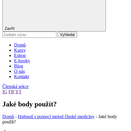
Zavřít
Vyhledat
Domů
Kurzy
Eshop
E-booky
Blog
O nás
Kontakt
Členská sekce
IG
FB
YT
Jaké body použít?
Domů
-
Hubnutí s pomocí metod čínské medicíny
-
Jaké body
použít?