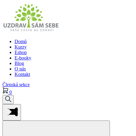
Domů
Kurzy
Eshop
E-booky
Blog
O nás
Kontakt
Členská sekce
0