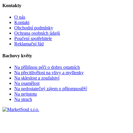
Kontakty
O nás
Kontakt
Obchodní podmínky
Ochrana osobních údajů
Poučení spotřebitele
Reklamační řád
Bachovy květy
Na přílišnou péči o dobro ostatních
Na přecitlivělost na vlivy a myšlenky
Na skleslost a zoufalství
Na osamělost
Na nedostatečný zájem o přítomnost￼
Na nejistotu
Na strach