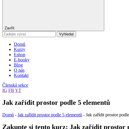
Zavřít
Vyhledat
Domů
Kurzy
Eshop
E-booky
Blog
O nás
Kontakt
Členská sekce
IG
FB
YT
Jak zařídit prostor podle 5 elementů
Domů
-
Jak zařídit prostor podle 5 elementů
-
Jak zařídit prostor podl
Zakupte si tento kurz: Jak zařídit prostor