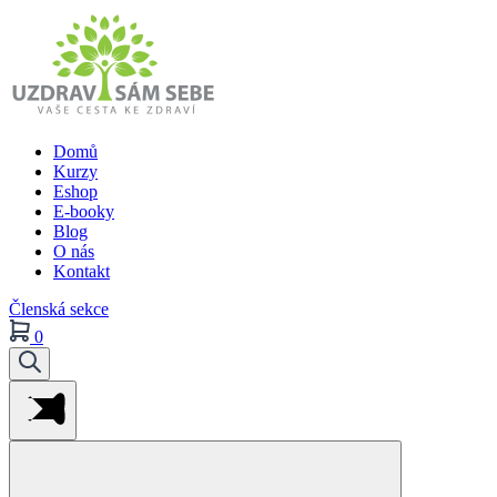
Domů
Kurzy
Eshop
E-booky
Blog
O nás
Kontakt
Členská sekce
0