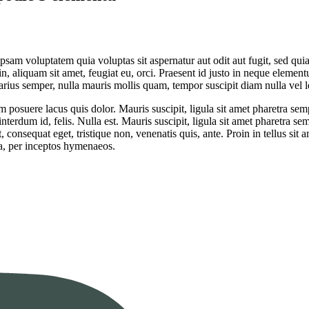
psam voluptatem quia voluptas sit aspernatur aut odit aut fugit, sed qu
in, aliquam sit amet, feugiat eu, orci. Praesent id justo in neque elemen
arius semper, nulla mauris mollis quam, tempor suscipit diam nulla vel 
am posuere lacus quis dolor. Mauris suscipit, ligula sit amet pharetra sem
nterdum id, felis. Nulla est. Mauris suscipit, ligula sit amet pharetra sem
, consequat eget, tristique non, venenatis quis, ante. Proin in tellus si
ra, per inceptos hymenaeos.