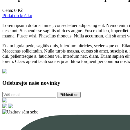
Cena:
0
Kč
Přidat do košíku
Lorem ipsum dolor sit amet, consectetuer adipiscing elit. Nemo enim i
nesciunt. Suspendisse sagittis ultrices augue. Fusce dui leo, imperdiet 
magna. Fusce wisi. Phasellus rhoncus. Nulla accumsan, elit sit amet v
Etiam ligula pede, sagittis quis, interdum ultricies, scelerisque eu. Eti
Maecenas sollicitudin. Nulla turpis magna, cursus sit amet, suscipit a, i
dui, pellentesque a, faucibus vel, interdum nec, diam. Etiam sapien elit
lorem. Class aptent taciti sociosqu ad litora torquent per conubia nost
Odebírejte naše novinky
Přihlásit se