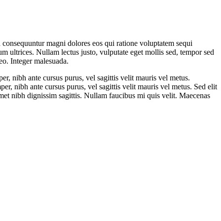
ia consequuntur magni dolores eos qui ratione voluptatem sequi
tum ultrices. Nullam lectus justo, vulputate eget mollis sed, tempor sed
leo. Integer malesuada.
per, nibh ante cursus purus, vel sagittis velit mauris vel metus.
per, nibh ante cursus purus, vel sagittis velit mauris vel metus. Sed elit
t amet nibh dignissim sagittis. Nullam faucibus mi quis velit. Maecenas