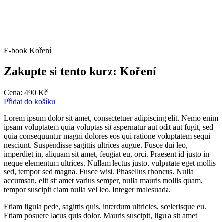
E-book Koření
Zakupte si tento kurz: Koření
Cena:
490
Kč
Přidat do košíku
Lorem ipsum dolor sit amet, consectetuer adipiscing elit. Nemo enim
ipsam voluptatem quia voluptas sit aspernatur aut odit aut fugit, sed
quia consequuntur magni dolores eos qui ratione voluptatem sequi
nesciunt. Suspendisse sagittis ultrices augue. Fusce dui leo,
imperdiet in, aliquam sit amet, feugiat eu, orci. Praesent id justo in
neque elementum ultrices. Nullam lectus justo, vulputate eget mollis
sed, tempor sed magna. Fusce wisi. Phasellus rhoncus. Nulla
accumsan, elit sit amet varius semper, nulla mauris mollis quam,
tempor suscipit diam nulla vel leo. Integer malesuada.
Etiam ligula pede, sagittis quis, interdum ultricies, scelerisque eu.
Etiam posuere lacus quis dolor. Mauris suscipit, ligula sit amet