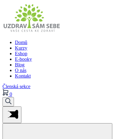
Domů
Kurzy
Eshop
E-booky
Blog
O nás
Kontakt
Členská sekce
0