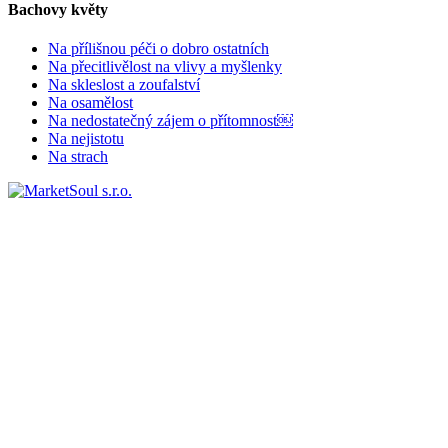
Bachovy květy
Na přílišnou péči o dobro ostatních
Na přecitlivělost na vlivy a myšlenky
Na skleslost a zoufalství
Na osamělost
Na nedostatečný zájem o přítomnost￼
Na nejistotu
Na strach