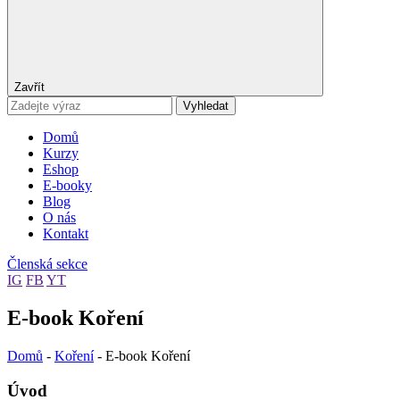
Zavřít
Vyhledat
Domů
Kurzy
Eshop
E-booky
Blog
O nás
Kontakt
Členská sekce
IG
FB
YT
E-book Koření
Domů
-
Koření
-
E-book Koření
Úvod