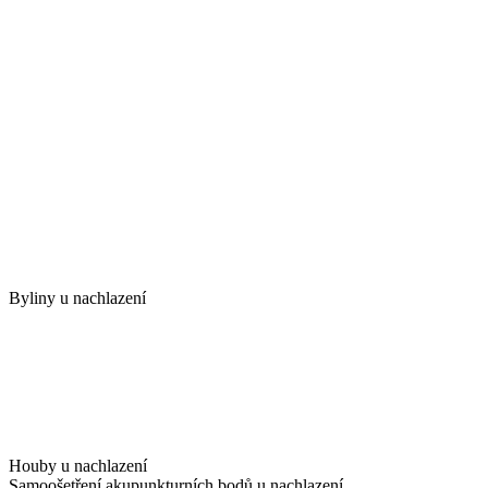
Byliny u nachlazení
Houby u nachlazení
Samoošetření akupunkturních bodů u nachlazení