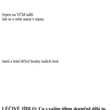
Srpen na TČM talíři
Jak se o sebe starat v srpnu
Jarní a letní léčivé houby našich lesů
LÉČIVÉ JÍDLO: Co s vaším tělem skutečně dělá to,