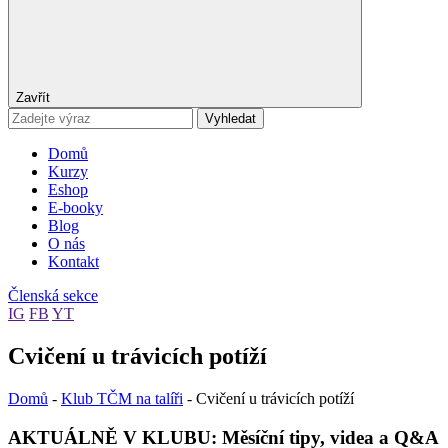
Zavřít
Vyhledat
Domů
Kurzy
Eshop
E-booky
Blog
O nás
Kontakt
Členská sekce
IG
FB
YT
Cvičení u trávicích potíží
Domů
-
Klub TČM na talíři
-
Cvičení u trávicích potíží
AKTUÁLNĚ V KLUBU: Měsíční tipy, videa a Q&A