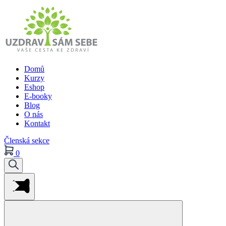
Domů
Kurzy
Eshop
E-booky
Blog
O nás
Kontakt
Členská sekce
0