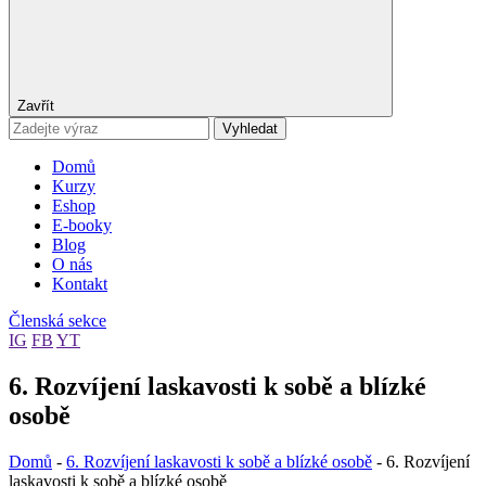
Zavřít
Vyhledat
Domů
Kurzy
Eshop
E-booky
Blog
O nás
Kontakt
Členská sekce
IG
FB
YT
6. Rozvíjení laskavosti k sobě a blízké
osobě
Domů
-
6. Rozvíjení laskavosti k sobě a blízké osobě
-
6. Rozvíjení
laskavosti k sobě a blízké osobě