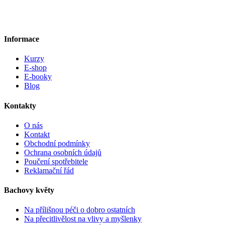
Informace
Kurzy
E-shop
E-booky
Blog
Kontakty
O nás
Kontakt
Obchodní podmínky
Ochrana osobních údajů
Poučení spotřebitele
Reklamační řád
Bachovy květy
Na přílišnou péči o dobro ostatních
Na přecitlivělost na vlivy a myšlenky