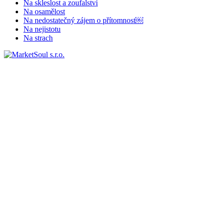
Na skleslost a zoufalství
Na osamělost
Na nedostatečný zájem o přítomnost￼
Na nejistotu
Na strach