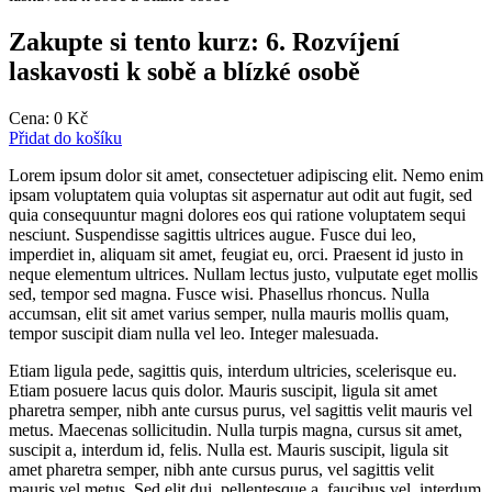
Zakupte si tento kurz: 6. Rozvíjení
laskavosti k sobě a blízké osobě
Cena:
0
Kč
Přidat do košíku
Lorem ipsum dolor sit amet, consectetuer adipiscing elit. Nemo enim
ipsam voluptatem quia voluptas sit aspernatur aut odit aut fugit, sed
quia consequuntur magni dolores eos qui ratione voluptatem sequi
nesciunt. Suspendisse sagittis ultrices augue. Fusce dui leo,
imperdiet in, aliquam sit amet, feugiat eu, orci. Praesent id justo in
neque elementum ultrices. Nullam lectus justo, vulputate eget mollis
sed, tempor sed magna. Fusce wisi. Phasellus rhoncus. Nulla
accumsan, elit sit amet varius semper, nulla mauris mollis quam,
tempor suscipit diam nulla vel leo. Integer malesuada.
Etiam ligula pede, sagittis quis, interdum ultricies, scelerisque eu.
Etiam posuere lacus quis dolor. Mauris suscipit, ligula sit amet
pharetra semper, nibh ante cursus purus, vel sagittis velit mauris vel
metus. Maecenas sollicitudin. Nulla turpis magna, cursus sit amet,
suscipit a, interdum id, felis. Nulla est. Mauris suscipit, ligula sit
amet pharetra semper, nibh ante cursus purus, vel sagittis velit
mauris vel metus. Sed elit dui, pellentesque a, faucibus vel, interdum