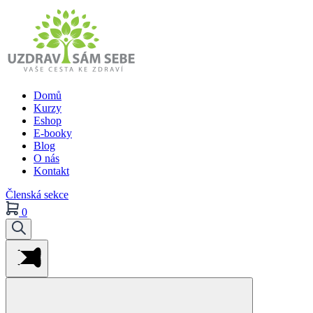
Domů
Kurzy
Eshop
E-booky
Blog
O nás
Kontakt
Členská sekce
0