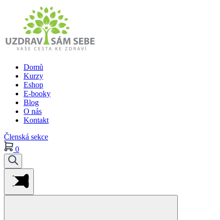
Domů
Kurzy
Eshop
E-booky
Blog
O nás
Kontakt
Členská sekce
0