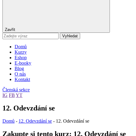
Zavřít
Vyhledat
Domů
Kurzy
Eshop
E-booky
Blog
O nás
Kontakt
Členská sekce
IG
FB
YT
12. Odevzdání se
Domů
-
12. Odevzdání se
-
12. Odevzdání se
Zakupte si tento kurz: 12. Odevzdání se