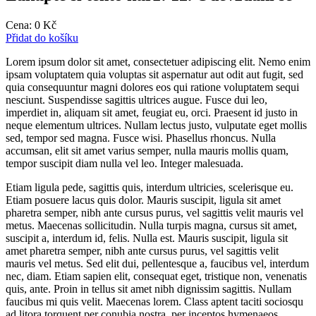
Cena:
0
Kč
Přidat do košíku
Lorem ipsum dolor sit amet, consectetuer adipiscing elit. Nemo enim
ipsam voluptatem quia voluptas sit aspernatur aut odit aut fugit, sed
quia consequuntur magni dolores eos qui ratione voluptatem sequi
nesciunt. Suspendisse sagittis ultrices augue. Fusce dui leo,
imperdiet in, aliquam sit amet, feugiat eu, orci. Praesent id justo in
neque elementum ultrices. Nullam lectus justo, vulputate eget mollis
sed, tempor sed magna. Fusce wisi. Phasellus rhoncus. Nulla
accumsan, elit sit amet varius semper, nulla mauris mollis quam,
tempor suscipit diam nulla vel leo. Integer malesuada.
Etiam ligula pede, sagittis quis, interdum ultricies, scelerisque eu.
Etiam posuere lacus quis dolor. Mauris suscipit, ligula sit amet
pharetra semper, nibh ante cursus purus, vel sagittis velit mauris vel
metus. Maecenas sollicitudin. Nulla turpis magna, cursus sit amet,
suscipit a, interdum id, felis. Nulla est. Mauris suscipit, ligula sit
amet pharetra semper, nibh ante cursus purus, vel sagittis velit
mauris vel metus. Sed elit dui, pellentesque a, faucibus vel, interdum
nec, diam. Etiam sapien elit, consequat eget, tristique non, venenatis
quis, ante. Proin in tellus sit amet nibh dignissim sagittis. Nullam
faucibus mi quis velit. Maecenas lorem. Class aptent taciti sociosqu
ad litora torquent per conubia nostra, per inceptos hymenaeos.