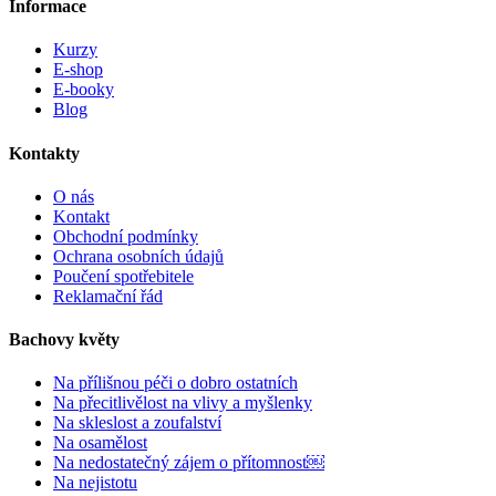
Informace
Kurzy
E-shop
E-booky
Blog
Kontakty
O nás
Kontakt
Obchodní podmínky
Ochrana osobních údajů
Poučení spotřebitele
Reklamační řád
Bachovy květy
Na přílišnou péči o dobro ostatních
Na přecitlivělost na vlivy a myšlenky
Na skleslost a zoufalství
Na osamělost
Na nedostatečný zájem o přítomnost￼
Na nejistotu