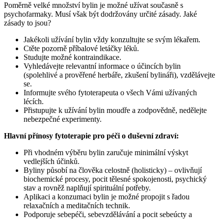
Poměrně velké množství bylin je možné užívat současně s
psychofarmaky. Musí však být dodržovány určité zásady. Jaké
zásady to jsou?
Jakékoli užívání bylin vždy konzultujte se svým lékařem.
Ctěte pozorně příbalové letáčky léků.
Studujte možné kontraindikace.
Vyhledávejte relevantní informace o účincích bylin
(spolehlivé a prověřené herbáře, zkušení bylináři), vzdělávejte
se.
Informujte svého fytoterapeuta o všech Vámi užívaných
lécích.
Přistupujte k užívání bylin moudře a zodpovědně, nedělejte
nebezpečné experimenty.
Hlavní přínosy fytoterapie pro péči o duševní zdraví:
Při vhodném výběru bylin zaručuje minimální výskyt
vedlejších účinků.
Byliny působí na člověka celostně (holisticky) – ovlivňují
biochemické procesy, pocit tělesné spokojenosti, psychický
stav a rovněž naplňují spirituální potřeby.
Aplikaci a konzumaci bylin je možné propojit s řadou
relaxačních a meditačních technik.
Podporuje sebepéči, sebevzdělávání a pocit sebeúcty a