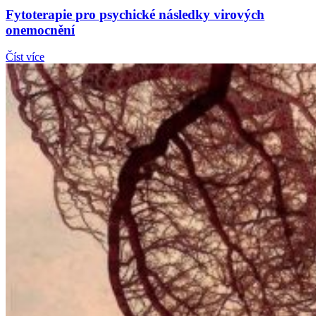
Fytoterapie pro psychické následky virových
onemocnění
Číst více