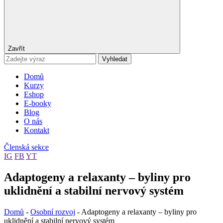
Zavřít
Vyhledat
Domů
Kurzy
Eshop
E-booky
Blog
O nás
Kontakt
Členská sekce
IG
FB
YT
Adaptogeny a relaxanty – byliny pro
uklidnění a stabilní nervový systém
Domů
-
Osobní rozvoj
-
Adaptogeny a relaxanty – byliny pro
uklidnění a stabilní nervový systém