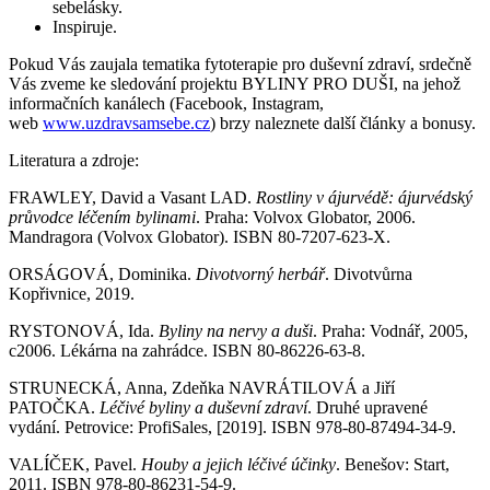
sebelásky.
Inspiruje.
Pokud Vás zaujala tematika fytoterapie pro duševní zdraví, srdečně
Vás zveme ke sledování projektu BYLINY PRO DUŠI, na jehož
informačních kanálech (Facebook, Instagram,
web
www.uzdravsamsebe.cz
) brzy naleznete další články a bonusy.
Literatura a zdroje:
FRAWLEY, David a Vasant LAD.
Rostliny v ájurvédě: ájurvédský
průvodce léčením bylinami
. Praha: Volvox Globator, 2006.
Mandragora (Volvox Globator). ISBN 80-7207-623-X.
ORSÁGOVÁ, Dominika.
Divotvorný herbář
. Divotvůrna
Kopřivnice, 2019.
RYSTONOVÁ, Ida.
Byliny na nervy a duši
. Praha: Vodnář, 2005,
c2006. Lékárna na zahrádce. ISBN 80-86226-63-8.
STRUNECKÁ, Anna, Zdeňka NAVRÁTILOVÁ a Jiří
PATOČKA.
Léčivé byliny a duševní zdraví
. Druhé upravené
vydání. Petrovice: ProfiSales, [2019]. ISBN 978-80-87494-34-9.
VALÍČEK, Pavel.
Houby a jejich léčivé účinky
. Benešov: Start,
2011. ISBN 978-80-86231-54-9.