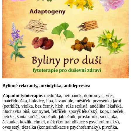
Bylinné relaxanty, anxiolytika, antidepresiva
Západní fytoterapie
: meduňka, heřmánek, dobromysl, vřes,
mateřídouška, bukvice, lípa, levandule, měsíček, prvosenka jarní
(petrklíč), violka, bez černý, hloh, růže stolistá, andělika lékařská,
hluchavka bílá, kontryhel, řebříček, sporýš lékařský, kopr, libeček,
petržel, šanta kočičí, srdečník, jablečník, proskurník, smetanka,
čekanka, kozlík, chmel, mák (kontraindikace s psychofarmaky),
oves setý, třezalka (kontraindikace s psychofarmaky), pivoňka,