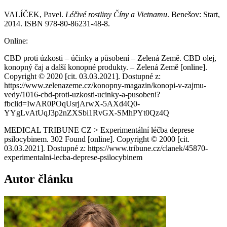
VALÍČEK, Pavel.
Léčivé rostliny Číny a Vietnamu
. Benešov: Start,
2014. ISBN 978-80-86231-48-8.
Online:
CBD proti úzkosti – účinky a působení – Zelená Země. CBD olej,
konopný čaj a další konopné produkty. – Zelená Země [online].
Copyright © 2020 [cit. 03.03.2021]. Dostupné z:
https://www.zelenazeme.cz/konopny-magazin/konopi-v-zajmu-
vedy/1016-cbd-proti-uzkosti-ucinky-a-pusobeni?
fbclid=IwAR0POqUsrjArwX-5AXd4Q0-
YYgLvAtUqJ3p2nZXSbi1RvGX-SMhPYt0Qz4Q
MEDICAL TRIBUNE CZ > Experimentální léčba deprese
psilocybinem. 302 Found [online]. Copyright © 2000 [cit.
03.03.2021]. Dostupné z: https://www.tribune.cz/clanek/45870-
experimentalni-lecba-deprese-psilocybinem
Autor článku