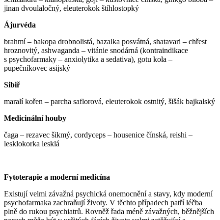
jinan dvoulaločný, eleuterokok štíhlostopký
Ájurvéda
brahmí – bakopa drobnolistá, bazalka posvátná, shatavari – chřest
hroznovitý, ashwaganda – vitánie snodárná (kontraindikace
s psychofarmaky – anxiolytika a sedativa), gotu kola –
pupečníkovec asijský
Sibiř
maralí kořen – parcha saflorová, eleuterokok ostnitý, šišák bajkalský
Medicinální houby
čaga – rezavec šikmý, cordyceps – housenice čínská, reishi –
lesklokorka lesklá
Fytoterapie a moderní medicína
Existují velmi závažná psychická onemocnění a stavy, kdy moderní
psychofarmaka zachraňují životy. V těchto případech patří léčba
plně do rukou psychiatrů. Rovněž řada méně závažných, běžnějších