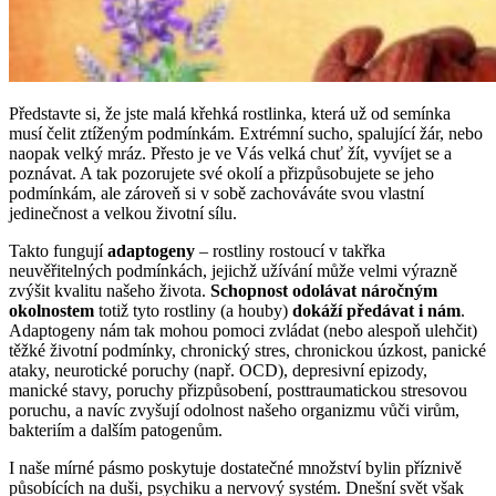
Představte si, že jste malá křehká rostlinka, která už od semínka
musí čelit ztíženým podmínkám. Extrémní sucho, spalující žár, nebo
naopak velký mráz. Přesto je ve Vás velká chuť žít, vyvíjet se a
poznávat. A tak pozorujete své okolí a přizpůsobujete se jeho
podmínkám, ale zároveň si v sobě zachováváte svou vlastní
jedinečnost a velkou životní sílu.
Takto fungují
adaptogeny
– rostliny rostoucí v takřka
neuvěřitelných podmínkách, jejichž užívání může velmi výrazně
zvýšit kvalitu našeho života.
Schopnost odolávat náročným
okolnostem
totiž tyto rostliny (a houby)
dokáží předávat i nám
.
Adaptogeny nám tak mohou pomoci zvládat (nebo alespoň ulehčit)
těžké životní podmínky, chronický stres, chronickou úzkost, panické
ataky, neurotické poruchy (např. OCD), depresivní epizody,
manické stavy, poruchy přizpůsobení, posttraumatickou stresovou
poruchu, a navíc zvyšují odolnost našeho organizmu vůči virům,
bakteriím a dalším patogenům.
I naše mírné pásmo poskytuje dostatečné množství bylin příznivě
působících na duši, psychiku a nervový systém. Dnešní svět však