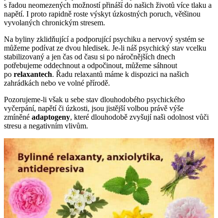
s řadou neomezených možností přináší do našich životů více tlaku a
napětí. I proto rapidně roste výskyt úzkostných poruch, většinou
vyvolaných chronickým stresem.
Na byliny zklidňující a podporující psychiku a nervový systém se
můžeme podívat ze dvou hledisek. Je-li náš psychický stav vcelku
stabilizovaný a jen čas od času si po náročnějších dnech
potřebujeme oddechnout a odpočinout, můžeme sáhnout
po
relaxantech
. Řadu relaxantů máme k dispozici na našich
zahrádkách nebo ve volné přírodě.
Pozorujeme-li však u sebe stav dlouhodobého psychického
vyčerpání, napětí či úzkosti, jsou jistější volbou právě výše
zmíněné
adaptogeny
, které dlouhodobě zvyšují naši odolnost vůči
stresu a negativním vlivům.