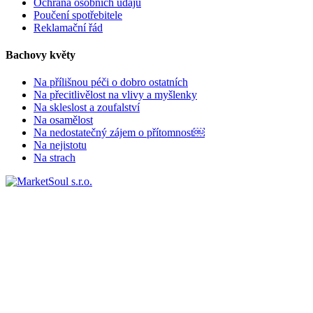
Ochrana osobních údajů
Poučení spotřebitele
Reklamační řád
Bachovy květy
Na přílišnou péči o dobro ostatních
Na přecitlivělost na vlivy a myšlenky
Na skleslost a zoufalství
Na osamělost
Na nedostatečný zájem o přítomnost￼
Na nejistotu
Na strach