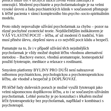
poruch může být v určitých fázích života velmi zatěžující a
omezující. Moderní psychiatrie a psychofarmakologie je na velmi
vysoké úrovni a řada psychiatrických klinik v současnosti přistupuje
k léčbě pacienta v rámci komplexního bio-
psycho
–
socio
-spirituálním
modelu.
Proto nikdy nepovažujte užívání psychofarmak za chybu – pozor na
různé pochybné ezoterické teorie. Nejdůležitějším indikátorem je
VÁŠ VLASTNÍ POCIT – léčba, ať už moderní či tradiční, Vám
musí přinést úlevu, zlepšení stavu a co největší pocit klidu a bezpečí.
Pamatujte na to, že i v případě užívání těch nejsilnějších
psychofarmak je vždy možné doplnit léčbu vhodnou alternativní
metodou – Bachovy esence, vhodná aromaterapie, homeopatické
použití fytoterapie, meditace a relaxace s rostlinami.
Smyslem platformy BYLINY PRO DUŠI není nahrazovat
odbornou psychiatrickou, psychologickou a psychoterapeutickou
léčbu, ale vhodně a bezpečně ji DOPLŇOVAT.
Při léčbě řady duševních poruch je možné využít fytoterapii jako
velmi nápomocnou doplňkovou léčbu, a to i se současným užíváním
psychofarmak. Lehké poruchy je po konzultaci s lékařem možné
léčit fytoterapeuticky bez psychofarmak, například v kombinaci s
psychoterapií.