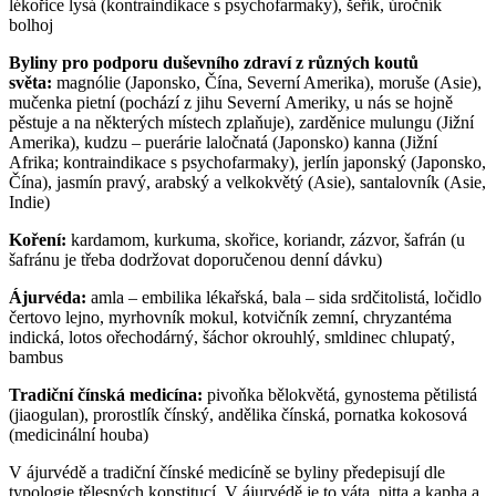
lékořice lysá (kontraindikace s psychofarmaky), šeřík, úročník
bolhoj
Byliny pro podporu duševního zdraví z různých koutů
světa:
magnólie (Japonsko, Čína, Severní Amerika), moruše (Asie),
mučenka pietní (pochází z jihu Severní Ameriky, u nás se hojně
pěstuje a na některých místech zplaňuje), zarděnice mulungu (Jižní
Amerika), kudzu – puerárie laločnatá (Japonsko) kanna (Jižní
Afrika; kontraindikace s psychofarmaky), jerlín japonský (Japonsko,
Čína), jasmín pravý, arabský a velkokvětý (Asie), santalovník (Asie,
Indie)
Koření:
kardamom, kurkuma, skořice, koriandr, zázvor, šafrán (u
šafránu je třeba dodržovat doporučenou denní dávku)
Ájurvéda:
amla – embilika lékařská, bala – sida srdčitolistá, ločidlo
čertovo lejno, myrhovník mokul, kotvičník zemní, chryzantéma
indická, lotos ořechodárný, šáchor okrouhlý, smldinec chlupatý,
bambus
Tradiční čínská medicína:
pivoňka bělokvětá, gynostema pětilistá
(jiaogulan), prorostlík čínský, andělika čínská, pornatka kokosová
(medicinální houba)
V ájurvédě a tradiční čínské medicíně se byliny předepisují dle
typologie tělesných konstitucí. V ájurvédě je to váta, pitta a kapha a