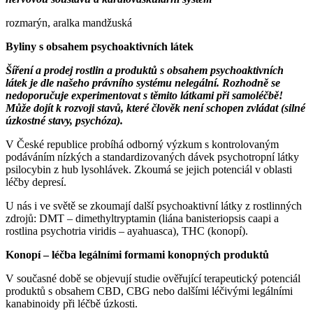
rozmarýn, aralka mandžuská
Byliny s obsahem psychoaktivních látek
Šíření a prodej rostlin a produktů s obsahem psychoaktivních
látek je dle našeho právního systému nelegální. Rozhodně se
nedoporučuje experimentovat s těmito látkami při samoléčbě!
Může dojít k rozvoji stavů, které člověk není schopen zvládat (silné
úzkostné stavy, psychóza).
V České republice probíhá odborný výzkum s kontrolovaným
podáváním nízkých a standardizovaných dávek psychotropní látky
psilocybin z hub lysohlávek. Zkoumá se jejich potenciál v oblasti
léčby depresí.
U nás i ve světě se zkoumají další psychoaktivní látky z rostlinných
zdrojů: DMT – dimethyltryptamin (liána banisteriopsis caapi a
rostlina psychotria viridis – ayahuasca), THC (konopí).
Konopí – léčba legálními formami konopných produktů
V současné době se objevují studie ověřující terapeutický potenciál
produktů s obsahem CBD, CBG nebo dalšími léčivými legálními
kanabinoidy při léčbě úzkosti.