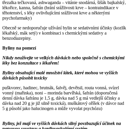
třezalka tečkovaná, ashwaganda – vitánie snodárná, šišák bajkalský,
lékořice, kanna, šafrán (brání srážlivosti krve – kontraindikace v
těhotenství, s léky ovlivňujícími srážlivost krve a některými
psychofarmaky)
Obecně se nedoporučuje užívání bylin se sedativními účinky (kozlík
lékařský, mák setý) v kombinaci s chemickými sedativy a
benzodiazepiny.
Byliny na pomezí
Nikdy neužívejte ve velkých dávkách nebo společně s chemickými
léky bez konzultace s lékařem!
Byliny obsahující malé množství látek, které mohou ve vyšších
dávkách působit toxicky
puškvorec, hadinec, brutnák, šalvěj, devětsil, routa vonná, svízel
vonný (mařinka), noni – morinda barvířská, šafrán (doporučená
denní dávka šafránu je 1,5 g, dávka nad 5 g má vedlejší účinky a
dávka nad 20 g je již silně toxická), muškátový oříšek (v dávce nad
5 g působí jako halucinogen a může vyvolat psychózu)
Byliny, jež mají ve vyšších dávkách silný povzbuzující účinek na
nervovou soustavu a kardiovaskulární systém