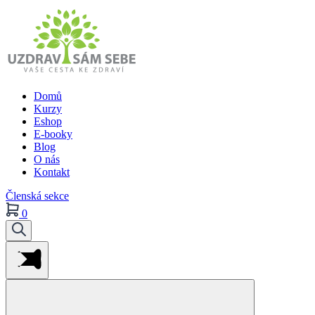
Domů
Kurzy
Eshop
E-booky
Blog
O nás
Kontakt
Členská sekce
0