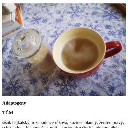
Adaptogeny
TČM
šišák bajkalský, rozchodnice růžová, kozinec blanitý, ženšen pravý,
schizandra – klanopraška, goji – kustovnice čínská, ginkgo biloba –