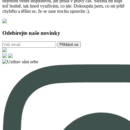
nejenom velmi inspirativní, ale přišla v pravý čas. Slezina mi trápí
teď hodně, tak hned využívám, co jde. Dokoupila jsem, co mi ještě
chybělo a těším se, že se zase trochu opravím :).
Odebírejte naše novinky
Přihlásit se