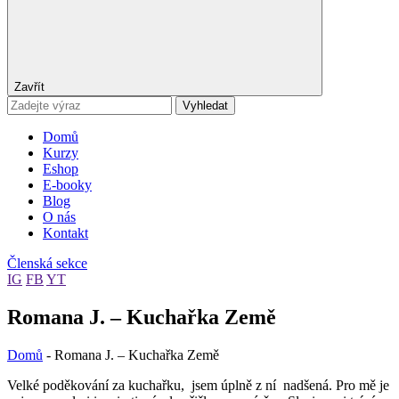
Zavřít
Vyhledat
Domů
Kurzy
Eshop
E-booky
Blog
O nás
Kontakt
Členská sekce
IG
FB
YT
Romana J. – Kuchařka Země
Domů
-
Romana J. – Kuchařka Země
Velké poděkování za kuchařku, jsem úplně z ní nadšená. Pro mě je