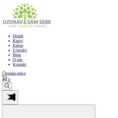
Domů
Kurzy
Eshop
E-booky
Blog
O nás
Kontakt
Členská sekce
0