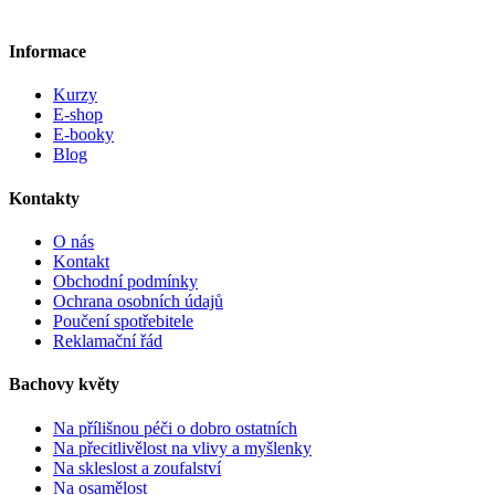
Informace
Kurzy
E-shop
E-booky
Blog
Kontakty
O nás
Kontakt
Obchodní podmínky
Ochrana osobních údajů
Poučení spotřebitele
Reklamační řád
Bachovy květy
Na přílišnou péči o dobro ostatních
Na přecitlivělost na vlivy a myšlenky
Na skleslost a zoufalství
Na osamělost