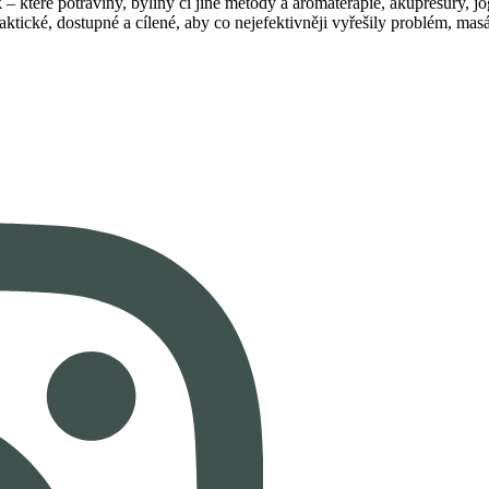
– které potraviny, byliny či jiné metody a aromaterapie, akupresury, jóg
raktické, dostupné a cílené, aby co nejefektivněji vyřešily problém, ma