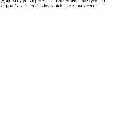
y, ájurvédy použít pro zlepšení zdraví sebe i blízkých. její
sáže jsou úžasné a odcházíme z nich jako znovuzrození.