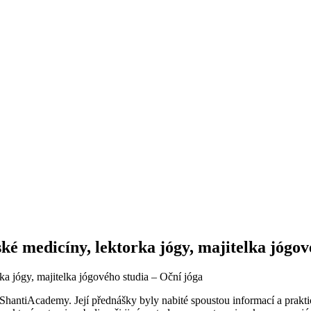
ké medicíny, lektorka jógy, majitelka jógov
ka jógy, majitelka jógového studia – Oční jóga
 ShantiAcademy. Její přednášky byly nabité spoustou informací a prak