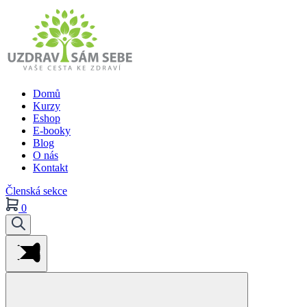
Domů
Kurzy
Eshop
E-booky
Blog
O nás
Kontakt
Členská sekce
0