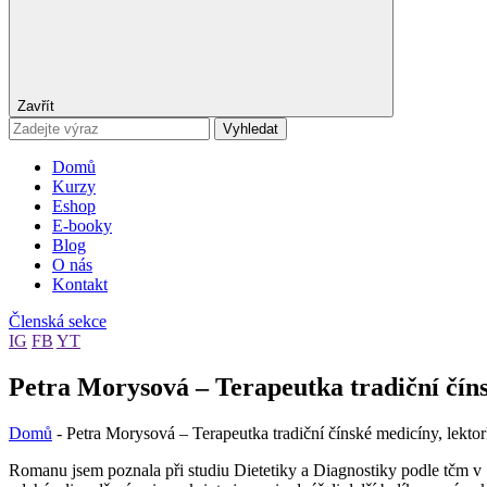
Zavřít
Vyhledat
Domů
Kurzy
Eshop
E-booky
Blog
O nás
Kontakt
Členská sekce
IG
FB
YT
Petra Morysová – Terapeutka tradiční číns
Domů
-
Petra Morysová – Terapeutka tradiční čínské medicíny, lektor
Romanu jsem poznala při studiu Dietetiky a Diagnostiky podle tčm v