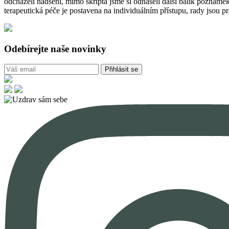
odcházeli nadšení, mimo skripta jsme si odnášeli další balík poznámek 
terapeutická péče je postavena na individuálním přístupu, rady jsou p
Odebírejte naše novinky
Přihlásit se