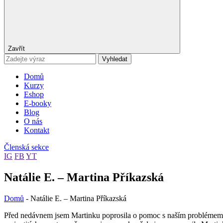
Zavřít
Vyhledat
Domů
Kurzy
Eshop
E-booky
Blog
O nás
Kontakt
Členská sekce
IG
FB
YT
Natálie E. – Martina Příkazská
Domů
-
Natálie E. – Martina Příkazská
Před nedávnem jsem Martinku poprosila o pomoc s naším problémem 