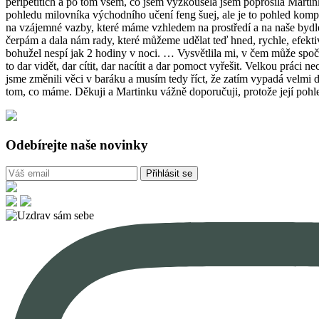
peripetitích a po tom všem, co jsem vyzkoušela jsem poprosila Martinku
pohledu milovníka východního učení feng šuej, ale je to pohled kompl
na vzájemné vazby, které máme vzhledem na prostředí a na naše bydle
čerpám a dala nám rady, které můžeme udělat teď hned, rychle, efekt
bohužel nespí jak 2 hodiny v noci. … Vysvětlila mi, v čem může spočí
to dar vidět, dar cítit, dar nacítit a dar pomoct vyřešit. Velkou prác
jsme změnili věci v baráku a musím tedy říct, že zatím vypadá velmi 
tom, co máme. Děkuji a Martinku vážně doporučuji, protože její pohled 
Odebírejte naše novinky
Přihlásit se