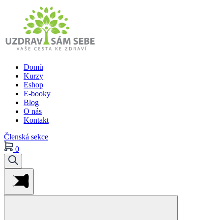
Domů
Kurzy
Eshop
E-booky
Blog
O nás
Kontakt
Členská sekce
0