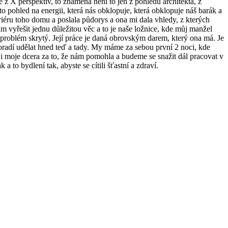
e z X perspektiv, to znamená není to jen z pohledu architekta, z
 pohled na energii, která nás obklopuje, která obklopuje náš barák a
teriéru toho domu a poslala půdorys a ona mi dala vhledy, z kterých
vyřešit jednu důležitou věc a to je naše ložnice, kde můj manžel
 problém skrytý. Její práce je daná obrovským darem, který ona má. Je
m poradí udělat hned teď a tady. My máme za sebou první 2 noci, kde
 i moje dcera za to, že nám pomohla a budeme se snažit dál pracovat v
 to bydlení tak, abyste se cítili šťastní a zdraví.