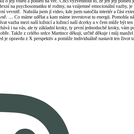
 o její vhled a pohled na věc. Chci vyzvednout to, že jen její pohled j
exní na psychosomatiku té rodiny, na vzájemné emocionální vazby, je to
ní vevnitř.
Nahrála jsem jí video, kde jsem natočila interiér a část ex
ivně. … Co máme udělat a kam máme investovat tu energii. Pomohla nám 
vat vazba mezi naší ložnicí a ložnicí naší dcerky a v čem může být ten
i nechává i na vás, ale ty základní kroky, ty první jednoduché kroky, vá
dobře. Takže z celého srdce Martince děkuji, určitě děkuje i můj manžel
je opravdu z X perspektiv a pomůže individuálně nastavit ten život tak a