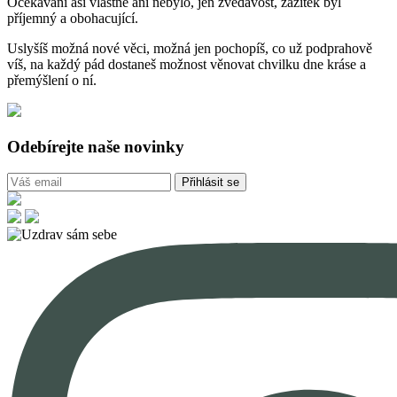
Očekávání asi vlastně ani nebylo, jen zvědavost, zážitek byl
příjemný a obohacující.
Uslyšíš možná nové věci, možná jen pochopíš, co už podprahově
víš, na každý pád dostaneš možnost věnovat chvilku dne kráse a
přemýšlení o ní.
Odebírejte naše novinky
Přihlásit se