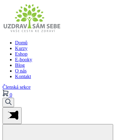
Domů
Kurzy
Eshop
E-booky
Blog
O nás
Kontakt
Členská sekce
0