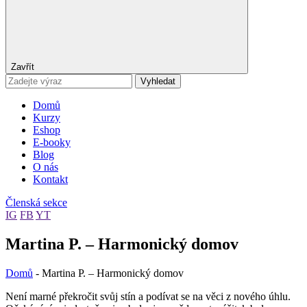
Zavřít
Vyhledat
Domů
Kurzy
Eshop
E-booky
Blog
O nás
Kontakt
Členská sekce
IG
FB
YT
Martina P. – Harmonický domov
Domů
-
Martina P. – Harmonický domov
Není marné překročit svůj stín a podívat se na věci z nového úhlu.