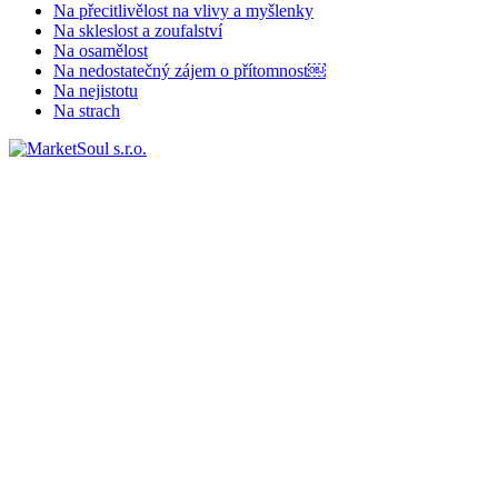
Na přecitlivělost na vlivy a myšlenky
Na skleslost a zoufalství
Na osamělost
Na nedostatečný zájem o přítomnost￼
Na nejistotu
Na strach