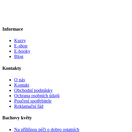
Informace
Kurzy
E-shop
E-booky
Blog
Kontakty
O nás
Kontakt
Obchodní podmínky
Ochrana osobních údajů
Poučení spotřebitele
Reklamační řád
Bachovy květy
Na přílišnou péči o dobro ostatních