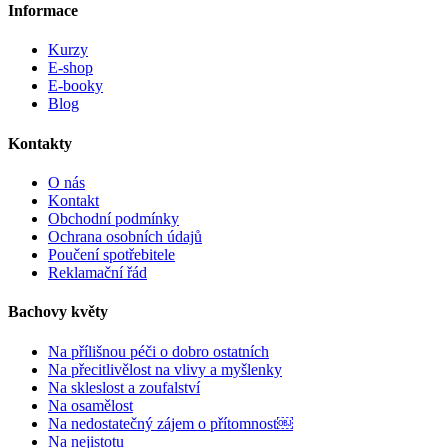
Informace
Kurzy
E-shop
E-booky
Blog
Kontakty
O nás
Kontakt
Obchodní podmínky
Ochrana osobních údajů
Poučení spotřebitele
Reklamační řád
Bachovy květy
Na přílišnou péči o dobro ostatních
Na přecitlivělost na vlivy a myšlenky
Na skleslost a zoufalství
Na osamělost
Na nedostatečný zájem o přítomnost￼
Na nejistotu