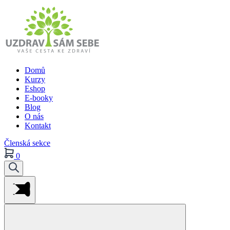
Domů
Kurzy
Eshop
E-booky
Blog
O nás
Kontakt
Členská sekce
0