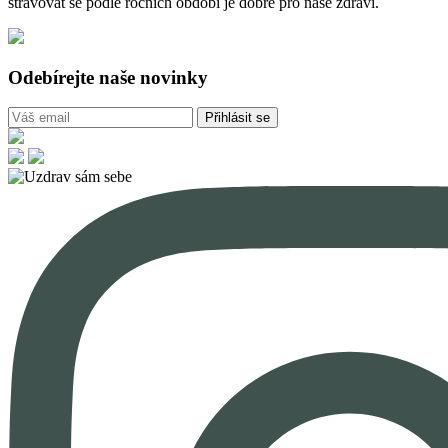
stravovat se podle ročních období je dobré pro naše zdraví.
Odebírejte naše novinky
Přihlásit se