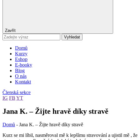
Zavřít
Vyhledat
Domů
Kurzy
Eshop
E-booky
Blog
O nás
Kontakt
Členská sekce
IG
FB
YT
Jana K. – Žijte hravě díky stravě
Domů
-
Jana K. – Žijte hravě díky stravě
Kurz se mi líbil, nasměroval mě k lepšímu stravování a ujistil mě , že