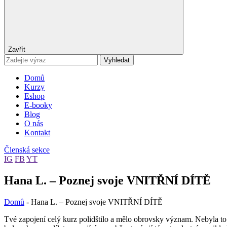
Zavřít
Vyhledat
Domů
Kurzy
Eshop
E-booky
Blog
O nás
Kontakt
Členská sekce
IG
FB
YT
Hana L. – Poznej svoje VNITŘNÍ DÍTĚ
Domů
-
Hana L. – Poznej svoje VNITŘNÍ DÍTĚ
Tvé zapojení celý kurz polidštilo a mělo obrovsky význam. Nebyla to lék