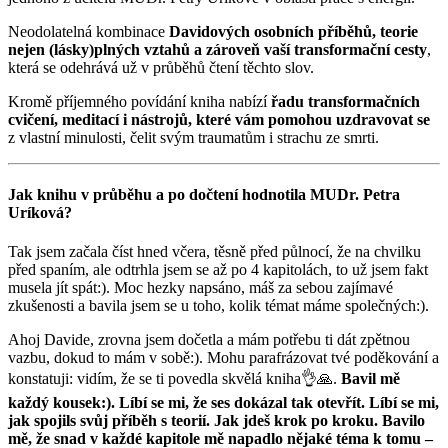
Neodolatelná kombinace
Davidových osobních příběhů, teorie
nejen (lásky)plných vztahů a zároveň vaší transformační cesty
,
která se odehrává už v průběhů čtení těchto slov.
Kromě příjemného povídání kniha nabízí
řadu transformačních
cvičení, meditací i nástrojů, které vám pomohou uzdravovat se
z vlastní minulosti, čelit svým traumatům i strachu ze smrti.
Jak knihu v průběhu a po dočtení hodnotila MUDr. Petra
Uríková?
Tak jsem začala číst hned včera, těsně před půlnocí, že na chvilku
před spaním, ale odtrhla jsem se až po 4 kapitolách, to už jsem fakt
musela jít spát:). Moc hezky napsáno, máš za sebou zajímavé
zkušenosti a bavila jsem se u toho, kolik témat máme společných:).
Ahoj Davide, zrovna jsem dočetla a mám potřebu ti dát zpětnou
vazbu, dokud to mám v sobě:). Mohu parafrázovat tvé poděkování a
konstatuji: vidím, že se ti povedla skvělá kniha👌🙏.
Bavil mě
každý kousek:). Líbí se mi, že ses dokázal tak otevřít. Líbí se mi,
jak spojils svůj příběh s teorií. Jak jdeš krok po kroku. Bavilo
mě, že snad v každé kapitole mě napadlo nějaké téma k tomu –