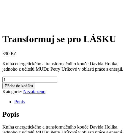
Transformuj se pro LÁSKU
390
Kč
Kniha energetického a transformačního kouče Davida Holíka,
jednoho z učitelů MUDr. Petry Uríkové v oblasti práce s energií.
Transformuj
se
Přidat do košíku
pro
Kategorie:
Nezařazeno
LÁSKU
množství
Popis
Popis
Kniha energetického a transformačního kouče Davida Holíka,
jednoho z učitelů MUDr. Petry Uríkové v oblasti práce s energií.