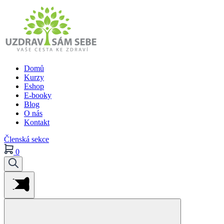
Domů
Kurzy
Eshop
E-booky
Blog
O nás
Kontakt
Členská sekce
0