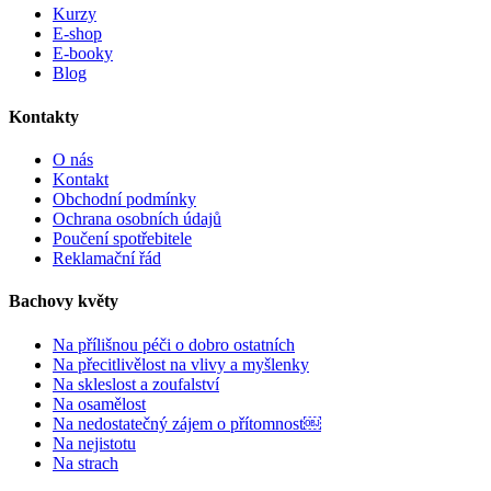
Kurzy
E-shop
E-booky
Blog
Kontakty
O nás
Kontakt
Obchodní podmínky
Ochrana osobních údajů
Poučení spotřebitele
Reklamační řád
Bachovy květy
Na přílišnou péči o dobro ostatních
Na přecitlivělost na vlivy a myšlenky
Na skleslost a zoufalství
Na osamělost
Na nedostatečný zájem o přítomnost￼
Na nejistotu
Na strach