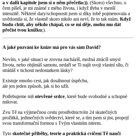
a v další kapitole jsem si o něm přečetla:))
. (Skoro) všechno, o
čem píšeš, je mi známé z mého života, i když třeba v menší
intenzitě. Některé dary/schopnosti jsem si díky tobě pojmenovala a
uvědomila si, že vlastně skoro nikdo ani neví, že to tak mám.
Když
budu chtít, aby někdo chápal, co se mi děje, mohu mu dát
přečíst tvou knížku
;).
A jaké pozvání ke knize má pro vás sám David?
Nevím, v jaké situaci se zrovna nacházíš, možná ztrácíš smysl
života, nebo objímáš samotu, nedaří se Ti najít svoji vlastní sílu, či
strádáš v tichosti nedostatkem lásky?
Existuje mnoho cest, jak dosáhnout úspěchu,
ale jen jeden způsob, jak si ho užít.
Potřebujeme mít
otevřené srdce
, které bude svobodné a schopné
milovat.
Zvu Tě na výjimečnou cestu prostřednictvím 24 skutečných
prožitků, jedinečných svědectví, které se, a tím jsem si jist, propojí
svou transformační formou s Tvým vlastním nitrem.
Tyto
skutečné příběhy, teorie a praktická cvičení Tě naučí