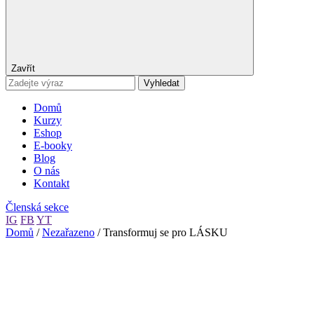
Zavřít
Vyhledat
Domů
Kurzy
Eshop
E-booky
Blog
O nás
Kontakt
Členská sekce
IG
FB
YT
Domů
/
Nezařazeno
/ Transformuj se pro LÁSKU