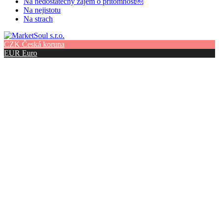
Na nedostatečný zájem o přítomnost￼
Na nejistotu
Na strach
CZK
Česká koruna
EUR
Euro