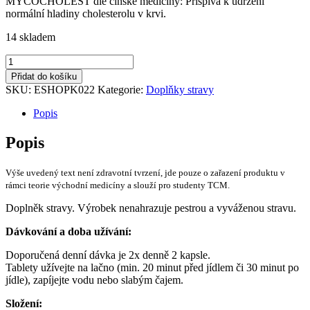
MYCOCHOLEST dle čínské medicíny: Příspívá k udržení
normální hladiny cholesterolu v krvi.
14 skladem
MycoCholest
množství
Přidat do košíku
SKU:
ESHOPK022
Kategorie:
Doplňky stravy
Popis
Popis
Výše uvedený text není zdravotní tvrzení, jde pouze o zařazení produktu v
rámci teorie východní medicíny a slouží pro studenty TCM.
Doplněk stravy. Výrobek nenahrazuje pestrou a vyváženou stravu.
Dávkování a doba užívání:
Doporučená denní dávka je 2x denně 2 kapsle.
Tablety užívejte na lačno (min. 20 minut před jídlem či 30 minut po
jídle), zapíjejte vodu nebo slabým čajem.
Složení: