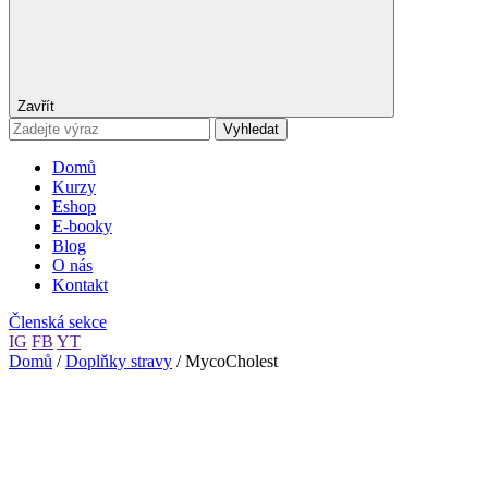
Zavřít
Vyhledat
Domů
Kurzy
Eshop
E-booky
Blog
O nás
Kontakt
Členská sekce
IG
FB
YT
Domů
/
Doplňky stravy
/ MycoCholest