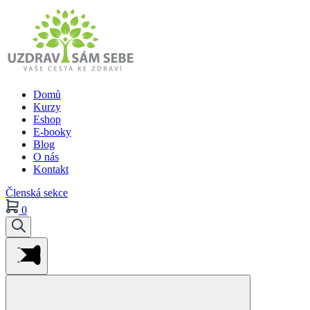
Domů
Kurzy
Eshop
E-booky
Blog
O nás
Kontakt
Členská sekce
0