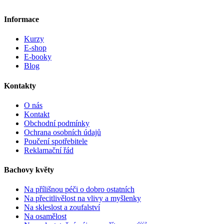
Informace
Kurzy
E-shop
E-booky
Blog
Kontakty
O nás
Kontakt
Obchodní podmínky
Ochrana osobních údajů
Poučení spotřebitele
Reklamační řád
Bachovy květy
Na přílišnou péči o dobro ostatních
Na přecitlivělost na vlivy a myšlenky
Na skleslost a zoufalství
Na osamělost