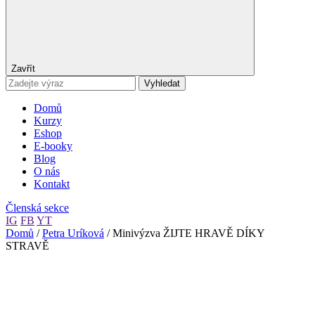
Zavřít
Vyhledat
Domů
Kurzy
Eshop
E-booky
Blog
O nás
Kontakt
Členská sekce
IG
FB
YT
Domů
/
Petra Uríková
/ Minivýzva ŽIJTE HRAVĚ DÍKY
STRAVĚ