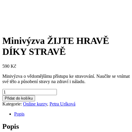
Minivýzva ŽIJTE HRAVĚ
DÍKY STRAVĚ
590
Kč
Minivýzva o vědomějšímu přístupu ke stravování. Naučíte se vnímat
své tělo a působení stravy na zdraví i náladu.
Minivýzva
ŽIJTE
Přidat do košíku
HRAVĚ
Kategorie:
Online kurzy
,
Petra Uríková
DÍKY
STRAVĚ
Popis
množství
Popis