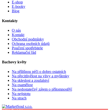
E-shop
E-booky
Blog
Kontakty
O nás
Kontakt
Obchodní podmínky
Ochrana osobních údajů
Poučení spotřebitele
Reklamační řád
Bachovy květy
Na přílišnou péči o dobro ostatních
Na přecitlivělost na vlivy a myšlenky
Na skleslost a zoufalství
Na osamělost
Na nedostatečný zájem o přítomnost￼
Na nejistotu
Na strach