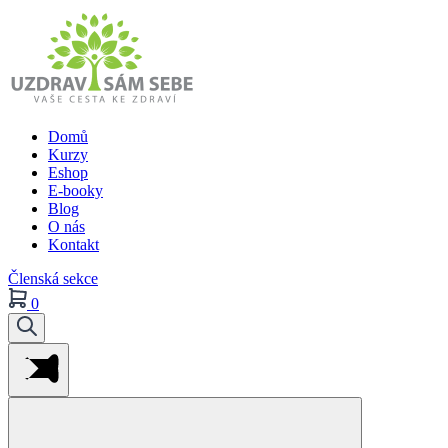
Domů
Kurzy
Eshop
E-booky
Blog
O nás
Kontakt
Členská sekce
0