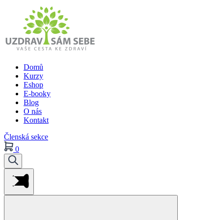
Domů
Kurzy
Eshop
E-booky
Blog
O nás
Kontakt
Členská sekce
0