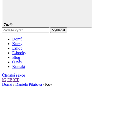
Zavřít
Vyhledat
Domů
Kurzy
Eshop
E-booky
Blog
O nás
Kontakt
Členská sekce
IG
FB
YT
Domů
/
Daniela Pilařová
/ Kov