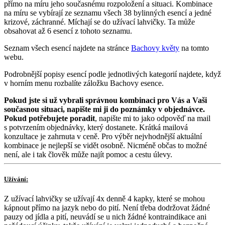
přímo na míru jeho současnému rozpoložení a situaci. Kombinace
na míru se vybírají ze seznamu všech 38 bylinných esencí a jedné
krizové, záchranné. Míchají se do užívací lahvičky. Ta může
obsahovat až 6 esencí z tohoto seznamu.
Seznam všech esencí najdete na stránce
Bachovy květy
na tomto
webu.
Podrobnější popisy esencí podle jednotlivých kategorií najdete, když
v horním menu rozbalíte záložku Bachovy esence.
Pokud jste si už vybrali správnou kombinaci pro Vás a Vaši
současnou situaci, napište mi ji do poznámky v objednávce.
Pokud potřebujete poradit
, napište mi to jako odpověď na mail
s potvrzením objednávky, který dostanete. Krátká mailová
konzultace je zahrnuta v ceně. Pro výběr nejvhodnější aktuální
kombinace je nejlepší se vidět osobně. Nicméně občas to možné
není, ale i tak člověk může najít pomoc a cestu úlevy.
Užívání:
Z užívací lahvičky se užívají 4x denně 4 kapky, které se mohou
kápnout přímo na jazyk nebo do pití. Není třeba dodržovat žádné
pauzy od jídla a pití, neuvádí se u nich žádné kontraindikace ani