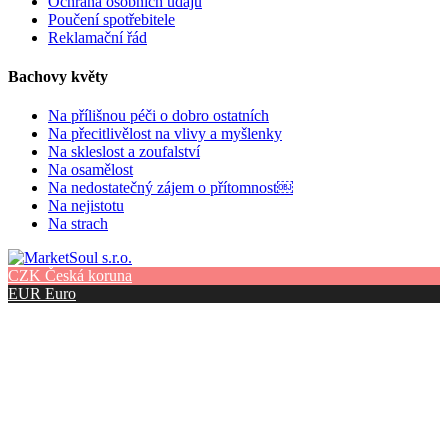
Ochrana osobních údajů
Poučení spotřebitele
Reklamační řád
Bachovy květy
Na přílišnou péči o dobro ostatních
Na přecitlivělost na vlivy a myšlenky
Na skleslost a zoufalství
Na osamělost
Na nedostatečný zájem o přítomnost￼
Na nejistotu
Na strach
CZK
Česká koruna
EUR
Euro