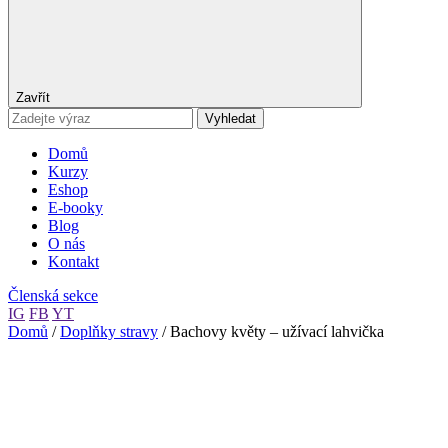
Zavřít
Vyhledat
Domů
Kurzy
Eshop
E-booky
Blog
O nás
Kontakt
Členská sekce
IG
FB
YT
Domů
/
Doplňky stravy
/ Bachovy květy – užívací lahvička