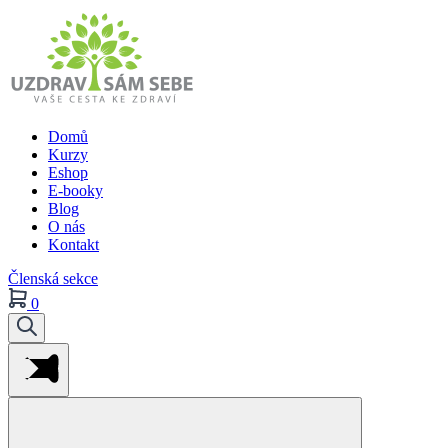
Domů
Kurzy
Eshop
E-booky
Blog
O nás
Kontakt
Členská sekce
0