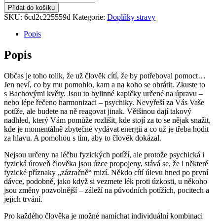
květy
Přidat do košíku
-
SKU:
6cd2c225559d
Kategorie:
Doplňky stravy
užívací
lahvička
Popis
množství
Popis
Občas je toho tolik, že už člověk cítí, že by potřeboval pomoct…
Jen neví, co by mu pomohlo, kam a na koho se obrátit. Zkuste to
s Bachovými květy. Jsou to bylinné kapičky určené na úpravu –
nebo lépe řečeno harmonizaci – psychiky. Nevyřeší za Vás Vaše
potíže, ale budete na ně reagovat jinak. Většinou dají takový
nadhled, který Vám pomůže rozlišit, kde stojí za to se nějak snažit,
kde je momentálně zbytečné vydávat energii a co už je třeba hodit
za hlavu. A pomohou s tím, aby to člověk dokázal.
Nejsou určeny na léčbu fyzických potíží, ale protože psychická i
fyzická úroveň člověka jsou úzce propojeny, stává se, že i některé
fyzické příznaky „zázračně“ mizí. Někdo cítí úlevu hned po první
dávce, podobně, jako když si vezmete lék proti úzkosti, u někoho
jsou změny pozvolnější – záleží na původních potížích, pocitech a
jejich trvání.
Pro každého člověka je možné namíchat individuální kombinaci