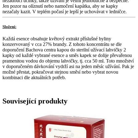
nežádoucí účinky, takže užívání je velmi jednoduché a bezpečné.
Jen pozor na olíznutí nebo namočení kapátka, aby se kapky
nezačaly kazit. V teplém počasí je lepší je uchovávat v ledničce.
Složení:
Každá esence obsahuje květový extrakt příslušné byliny
konzervovaný v cca 27% brandy. Z tohoto koncentrátu se dle
doporučení Bachova centra kapou do sterilní užívací lahvičky 2
kapky od každé vybrané esence a směs kapek se dolije převařenou
pramenitou vodou do objemu lahvičky, tj. cca 50 ml. Toto množství
v doporučeném dávkování vydrží asi na jeden měsíc užívání. Pak je
možné přestat, pokračovat stejnou směsí nebo vybrat novou
kombinaci dle aktuálních potřeb.
Související produkty