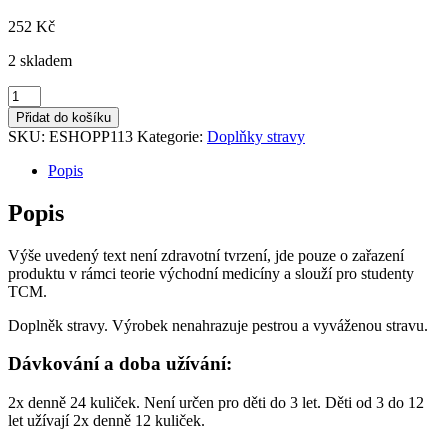
252
Kč
2 skladem
113
VÁNEK
Přidat do košíku
HEDVÁBNÉHO
SKU:
ESHOPP113
Kategorie:
Doplňky stravy
VĚJÍŘE
množství
Popis
Popis
Výše uvedený text není zdravotní tvrzení, jde pouze o zařazení
produktu v rámci teorie východní medicíny a slouží pro studenty
TCM.
Doplněk stravy. Výrobek nenahrazuje pestrou a vyváženou stravu.
Dávkování a doba užívání:
2x denně 24 kuliček. Není určen pro děti do 3 let. Děti od 3 do 12
let užívají 2x denně 12 kuliček.