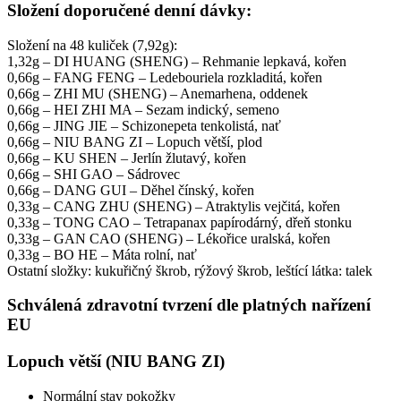
Složení doporučené denní dávky:
Složení na 48 kuliček (7,92g):
1,32g – DI HUANG (SHENG) – Rehmanie lepkavá, kořen
0,66g – FANG FENG – Ledebouriela rozkladitá, kořen
0,66g – ZHI MU (SHENG) – Anemarhena, oddenek
0,66g – HEI ZHI MA – Sezam indický, semeno
0,66g – JING JIE – Schizonepeta tenkolistá, nať
0,66g – NIU BANG ZI – Lopuch větší, plod
0,66g – KU SHEN – Jerlín žlutavý, kořen
0,66g – SHI GAO – Sádrovec
0,66g – DANG GUI – Děhel čínský, kořen
0,33g – CANG ZHU (SHENG) – Atraktylis vejčitá, kořen
0,33g – TONG CAO – Tetrapanax papírodárný, dřeň stonku
0,33g – GAN CAO (SHENG) – Lékořice uralská, kořen
0,33g – BO HE – Máta rolní, nať
Ostatní složky: kukuřičný škrob, rýžový škrob, leštící látka: talek
Schválená zdravotní tvrzení dle platných nařízení
EU
Lopuch větší (NIU BANG ZI)
Normální stav pokožky