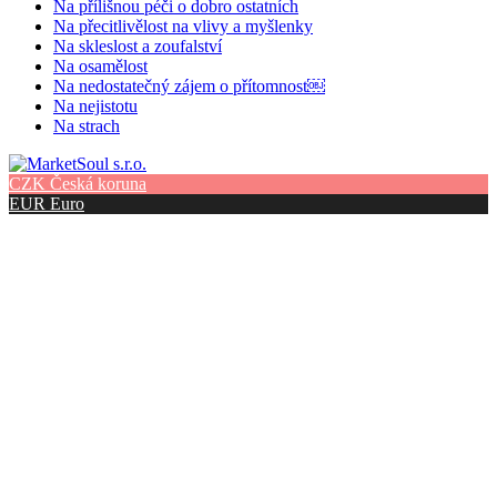
Na přílišnou péči o dobro ostatních
Na přecitlivělost na vlivy a myšlenky
Na skleslost a zoufalství
Na osamělost
Na nedostatečný zájem o přítomnost￼
Na nejistotu
Na strach
CZK
Česká koruna
EUR
Euro