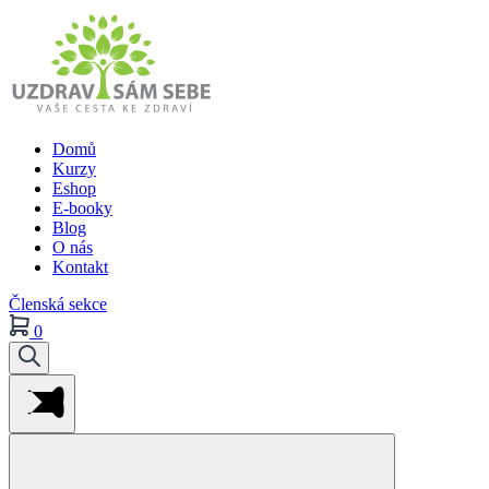
Domů
Kurzy
Eshop
E-booky
Blog
O nás
Kontakt
Členská sekce
0