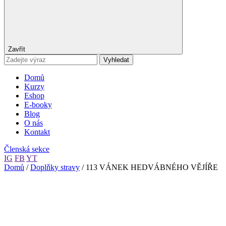
Zavřít
Vyhledat
Domů
Kurzy
Eshop
E-booky
Blog
O nás
Kontakt
Členská sekce
IG
FB
YT
Domů
/
Doplňky stravy
/ 113 VÁNEK HEDVÁBNÉHO VĚJÍŘE