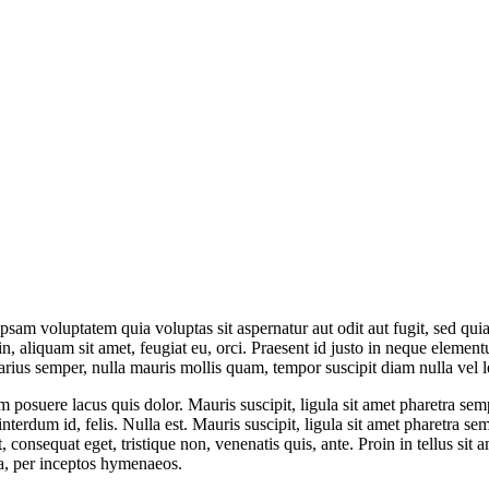
psam voluptatem quia voluptas sit aspernatur aut odit aut fugit, sed qu
in, aliquam sit amet, feugiat eu, orci. Praesent id justo in neque elemen
arius semper, nulla mauris mollis quam, tempor suscipit diam nulla vel 
am posuere lacus quis dolor. Mauris suscipit, ligula sit amet pharetra sem
nterdum id, felis. Nulla est. Mauris suscipit, ligula sit amet pharetra sem
, consequat eget, tristique non, venenatis quis, ante. Proin in tellus si
ra, per inceptos hymenaeos.