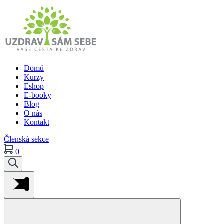
Domů
Kurzy
Eshop
E-booky
Blog
O nás
Kontakt
Členská sekce
0