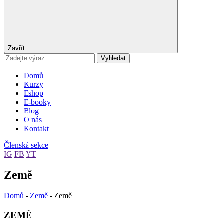
Zavřít
Vyhledat
Domů
Kurzy
Eshop
E-booky
Blog
O nás
Kontakt
Členská sekce
IG
FB
YT
Země
Domů
-
Země
-
Země
ZEMĚ