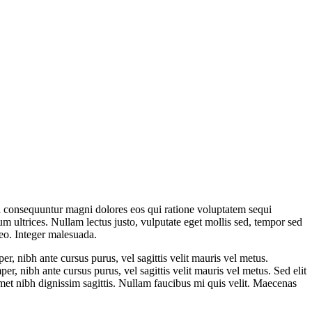
ia consequuntur magni dolores eos qui ratione voluptatem sequi
tum ultrices. Nullam lectus justo, vulputate eget mollis sed, tempor sed
leo. Integer malesuada.
per, nibh ante cursus purus, vel sagittis velit mauris vel metus.
per, nibh ante cursus purus, vel sagittis velit mauris vel metus. Sed elit
t amet nibh dignissim sagittis. Nullam faucibus mi quis velit. Maecenas