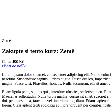
Země
Zakupte si tento kurz: Země
Cena:
490
Kč
Přidat do košíku
Lorem ipsum dolor sit amet, consectetuer adipiscing elit. Nemo enim i
nesciunt. Suspendisse sagittis ultrices augue. Fusce dui leo, imperdiet 
magna. Fusce wisi. Phasellus rhoncus. Nulla accumsan, elit sit amet v
Etiam ligula pede, sagittis quis, interdum ultricies, scelerisque eu. Eti
Maecenas sollicitudin. Nulla turpis magna, cursus sit amet, suscipit a, i
dui, pellentesque a, faucibus vel, interdum nec, diam. Etiam sapien elit
lorem. Class aptent taciti sociosqu ad litora torquent per conubia nost