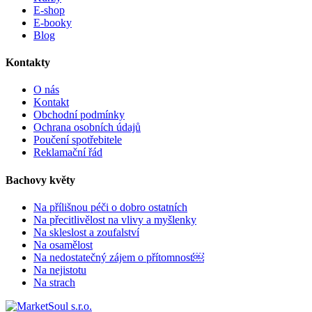
E-shop
E-booky
Blog
Kontakty
O nás
Kontakt
Obchodní podmínky
Ochrana osobních údajů
Poučení spotřebitele
Reklamační řád
Bachovy květy
Na přílišnou péči o dobro ostatních
Na přecitlivělost na vlivy a myšlenky
Na skleslost a zoufalství
Na osamělost
Na nedostatečný zájem o přítomnost￼
Na nejistotu
Na strach