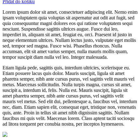
Přidat do košíku
Lorem ipsum dolor sit amet, consectetuer adipiscing elit. Nemo enim
ipsam voluptatem quia voluptas sit aspernatur aut odit aut fugit, sed
quia consequuntur magni dolores eos qui ratione voluptatem sequi
nesciunt. Suspendisse sagittis ultrices augue. Fusce dui leo,
imperdiet in, aliquam sit amet, feugiat eu, orci. Praesent id justo in
neque elementum ultrices. Nullam lectus justo, vulputate eget mollis
sed, tempor sed magna. Fusce wisi. Phasellus rhoncus. Nulla
accumsan, elit sit amet varius semper, nulla mauris mollis quam,
tempor suscipit diam nulla vel leo. Integer malesuada.
Etiam ligula pede, sagittis quis, interdum ultricies, scelerisque eu.
Etiam posuere lacus quis dolor. Mauris suscipit, ligula sit amet
pharetra semper, nibh ante cursus purus, vel sagittis velit mauris vel
metus. Maecenas sollicitudin. Nulla turpis magna, cursus sit amet,
suscipit a, interdum id, felis. Nulla est. Mauris suscipit, ligula sit
amet pharetra semper, nibh ante cursus purus, vel sagittis velit
mauris vel metus. Sed elit dui, pellentesque a, faucibus vel, interdum
nec, diam. Etiam sapien elit, consequat eget, tristique non, venenatis
quis, ante. Proin in tellus sit amet nibh dignissim sagittis. Nullam
faucibus mi quis velit. Maecenas lorem. Class aptent taciti sociosqu
ad litora torquent per conubia nostra, per inceptos hymenaeos.