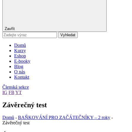
Zavřít
Vyhledat
Domů
Kurzy
Eshop
E-booky
Blog
O nás
Kontakt
Členská sekce
IG
FB
YT
Závěrečný test
Domů
-
BAŇKOVÁNÍ PRO ZAČÁTEČNÍKY – 2 roky
-
Závěrečný test