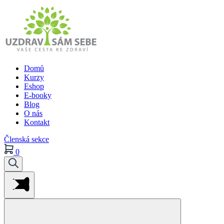
Domů
Kurzy
Eshop
E-booky
Blog
O nás
Kontakt
Členská sekce
0