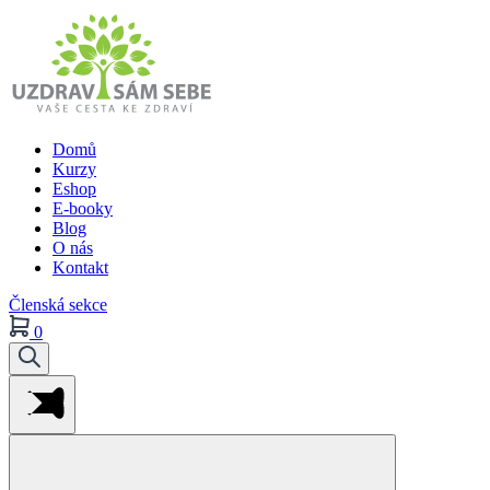
Domů
Kurzy
Eshop
E-booky
Blog
O nás
Kontakt
Členská sekce
0