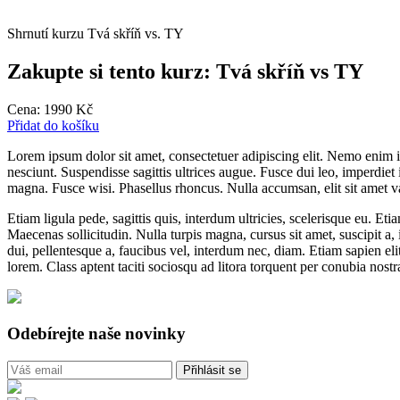
Shrnutí kurzu Tvá skříň vs. TY
Zakupte si tento kurz: Tvá skříň vs TY
Cena:
1990
Kč
Přidat do košíku
Lorem ipsum dolor sit amet, consectetuer adipiscing elit. Nemo enim i
nesciunt. Suspendisse sagittis ultrices augue. Fusce dui leo, imperdiet 
magna. Fusce wisi. Phasellus rhoncus. Nulla accumsan, elit sit amet v
Etiam ligula pede, sagittis quis, interdum ultricies, scelerisque eu. Eti
Maecenas sollicitudin. Nulla turpis magna, cursus sit amet, suscipit a, i
dui, pellentesque a, faucibus vel, interdum nec, diam. Etiam sapien elit
lorem. Class aptent taciti sociosqu ad litora torquent per conubia nost
Odebírejte naše novinky
Přihlásit se