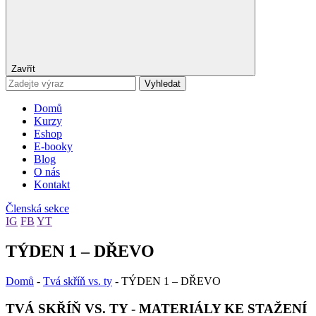
Zavřít
Vyhledat
Domů
Kurzy
Eshop
E-booky
Blog
O nás
Kontakt
Členská sekce
IG
FB
YT
TÝDEN 1 – DŘEVO
Domů
-
Tvá skříň vs. ty
-
TÝDEN 1 – DŘEVO
TVÁ SKŘÍŇ VS. TY - MATERIÁLY KE STAŽENÍ