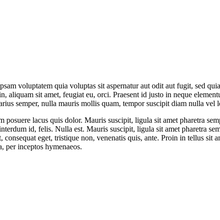
psam voluptatem quia voluptas sit aspernatur aut odit aut fugit, sed qu
in, aliquam sit amet, feugiat eu, orci. Praesent id justo in neque elemen
arius semper, nulla mauris mollis quam, tempor suscipit diam nulla vel 
am posuere lacus quis dolor. Mauris suscipit, ligula sit amet pharetra sem
nterdum id, felis. Nulla est. Mauris suscipit, ligula sit amet pharetra sem
, consequat eget, tristique non, venenatis quis, ante. Proin in tellus si
ra, per inceptos hymenaeos.