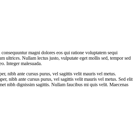
ia consequuntur magni dolores eos qui ratione voluptatem sequi
tum ultrices. Nullam lectus justo, vulputate eget mollis sed, tempor sed
leo. Integer malesuada.
per, nibh ante cursus purus, vel sagittis velit mauris vel metus.
per, nibh ante cursus purus, vel sagittis velit mauris vel metus. Sed elit
t amet nibh dignissim sagittis. Nullam faucibus mi quis velit. Maecenas