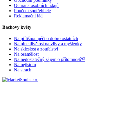
Obchodní podmínky
Ochrana osobních údajů
Poučení spotřebitele
Reklamační řád
Bachovy květy
Na přílišnou péči o dobro ostatních
Na přecitlivělost na vlivy a myšlenky
Na skleslost a zoufalství
Na osamělost
Na nedostatečný zájem o přítomnost￼
Na nejistotu
Na strach