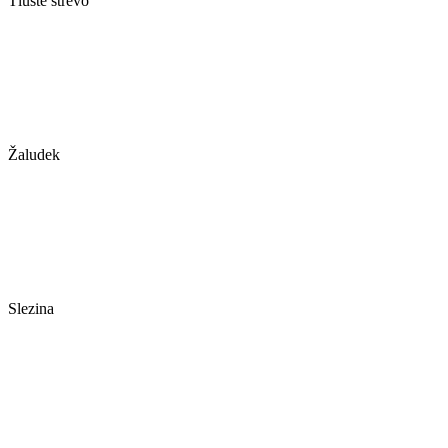
Tlusté střevo
Žaludek
Slezina