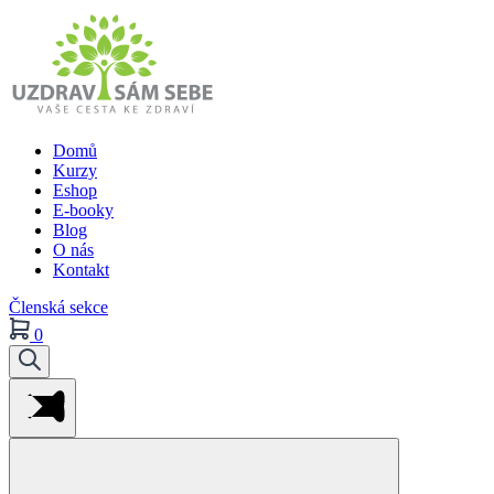
Domů
Kurzy
Eshop
E-booky
Blog
O nás
Kontakt
Členská sekce
0