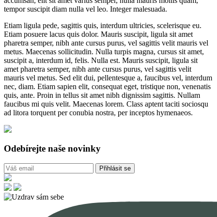
accumsan, elit sit amet varius semper, nulla mauris mollis quam,
tempor suscipit diam nulla vel leo. Integer malesuada.
Etiam ligula pede, sagittis quis, interdum ultricies, scelerisque eu.
Etiam posuere lacus quis dolor. Mauris suscipit, ligula sit amet
pharetra semper, nibh ante cursus purus, vel sagittis velit mauris vel
metus. Maecenas sollicitudin. Nulla turpis magna, cursus sit amet,
suscipit a, interdum id, felis. Nulla est. Mauris suscipit, ligula sit
amet pharetra semper, nibh ante cursus purus, vel sagittis velit
mauris vel metus. Sed elit dui, pellentesque a, faucibus vel, interdum
nec, diam. Etiam sapien elit, consequat eget, tristique non, venenatis
quis, ante. Proin in tellus sit amet nibh dignissim sagittis. Nullam
faucibus mi quis velit. Maecenas lorem. Class aptent taciti sociosqu
ad litora torquent per conubia nostra, per inceptos hymenaeos.
Odebírejte naše novinky
Přihlásit se