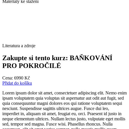
Materiály ke stažení
Literatura a zdroje
Zakupte si tento kurz: BAŇKOVÁNÍ
PRO POKROČILÉ
Cena:
6990
Kč
Přidat do košíku
Lorem ipsum dolor sit amet, consectetuer adipiscing elit. Nemo enim
ipsam voluptatem quia voluptas sit aspernatur aut odit aut fugit, sed
quia consequuntur magni dolores eos qui ratione voluptatem sequi
nesciunt. Suspendisse sagittis ultrices augue. Fusce dui leo,
imperdiet in, aliquam sit amet, feugiat eu, orci. Praesent id justo in
neque elementum ultrices. Nullam lectus justo, vulputate eget mollis
sed, tempor sed magna. Fusce wisi. Phasellus rhoncus. Nulla