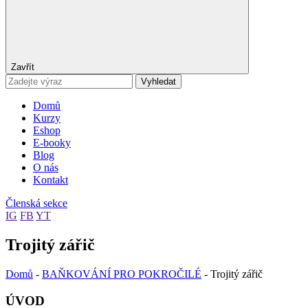
Zavřít
Vyhledat
Domů
Kurzy
Eshop
E-booky
Blog
O nás
Kontakt
Členská sekce
IG
FB
YT
Trojitý zářič
Domů
-
BAŇKOVÁNÍ PRO POKROČILÉ
-
Trojitý zářič
ÚVOD