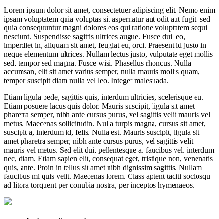
Lorem ipsum dolor sit amet, consectetuer adipiscing elit. Nemo enim
ipsam voluptatem quia voluptas sit aspernatur aut odit aut fugit, sed
quia consequuntur magni dolores eos qui ratione voluptatem sequi
nesciunt. Suspendisse sagittis ultrices augue. Fusce dui leo,
imperdiet in, aliquam sit amet, feugiat eu, orci. Praesent id justo in
neque elementum ultrices. Nullam lectus justo, vulputate eget mollis
sed, tempor sed magna. Fusce wisi. Phasellus rhoncus. Nulla
accumsan, elit sit amet varius semper, nulla mauris mollis quam,
tempor suscipit diam nulla vel leo. Integer malesuada.
Etiam ligula pede, sagittis quis, interdum ultricies, scelerisque eu.
Etiam posuere lacus quis dolor. Mauris suscipit, ligula sit amet
pharetra semper, nibh ante cursus purus, vel sagittis velit mauris vel
metus. Maecenas sollicitudin. Nulla turpis magna, cursus sit amet,
suscipit a, interdum id, felis. Nulla est. Mauris suscipit, ligula sit
amet pharetra semper, nibh ante cursus purus, vel sagittis velit
mauris vel metus. Sed elit dui, pellentesque a, faucibus vel, interdum
nec, diam. Etiam sapien elit, consequat eget, tristique non, venenatis
quis, ante. Proin in tellus sit amet nibh dignissim sagittis. Nullam
faucibus mi quis velit. Maecenas lorem. Class aptent taciti sociosqu
ad litora torquent per conubia nostra, per inceptos hymenaeos.