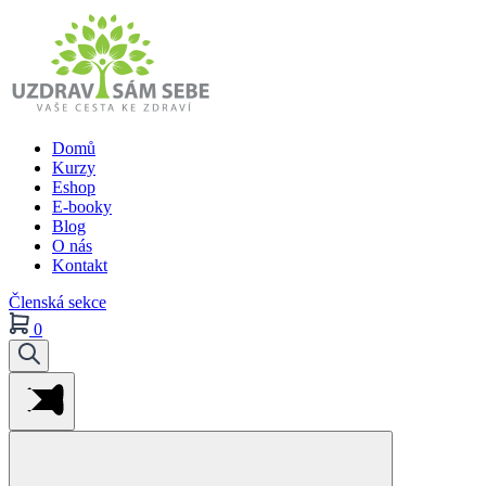
Domů
Kurzy
Eshop
E-booky
Blog
O nás
Kontakt
Členská sekce
0