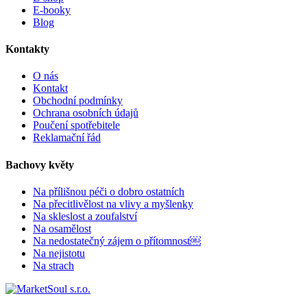
E-booky
Blog
Kontakty
O nás
Kontakt
Obchodní podmínky
Ochrana osobních údajů
Poučení spotřebitele
Reklamační řád
Bachovy květy
Na přílišnou péči o dobro ostatních
Na přecitlivělost na vlivy a myšlenky
Na skleslost a zoufalství
Na osamělost
Na nedostatečný zájem o přítomnost￼
Na nejistotu
Na strach