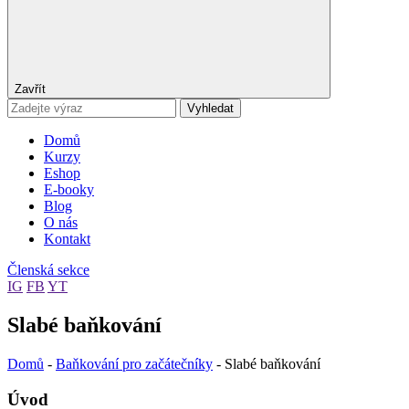
Zavřít
Vyhledat
Domů
Kurzy
Eshop
E-booky
Blog
O nás
Kontakt
Členská sekce
IG
FB
YT
Slabé baňkování
Domů
-
Baňkování pro začátečníky
-
Slabé baňkování
Úvod