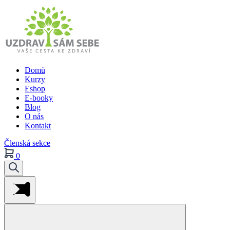
Domů
Kurzy
Eshop
E-booky
Blog
O nás
Kontakt
Členská sekce
0