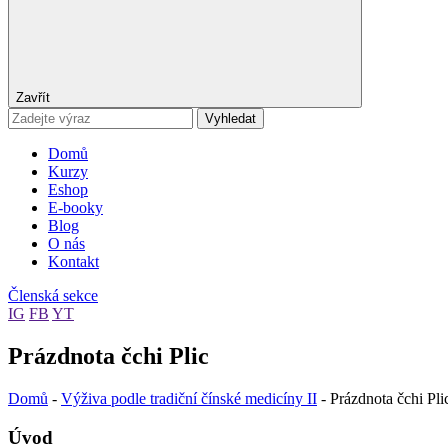
Zavřít
Vyhledat
Domů
Kurzy
Eshop
E-booky
Blog
O nás
Kontakt
Členská sekce
IG
FB
YT
Prázdnota čchi Plic
Domů
-
Výživa podle tradiční čínské medicíny II
-
Prázdnota čchi Pli
Úvod