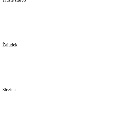
Tlusté střevo
Žaludek
Slezina