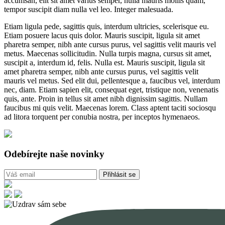
accumsan, elit sit amet varius semper, nulla mauris mollis quam,
tempor suscipit diam nulla vel leo. Integer malesuada.
Etiam ligula pede, sagittis quis, interdum ultricies, scelerisque eu.
Etiam posuere lacus quis dolor. Mauris suscipit, ligula sit amet
pharetra semper, nibh ante cursus purus, vel sagittis velit mauris vel
metus. Maecenas sollicitudin. Nulla turpis magna, cursus sit amet,
suscipit a, interdum id, felis. Nulla est. Mauris suscipit, ligula sit
amet pharetra semper, nibh ante cursus purus, vel sagittis velit
mauris vel metus. Sed elit dui, pellentesque a, faucibus vel, interdum
nec, diam. Etiam sapien elit, consequat eget, tristique non, venenatis
quis, ante. Proin in tellus sit amet nibh dignissim sagittis. Nullam
faucibus mi quis velit. Maecenas lorem. Class aptent taciti sociosqu
ad litora torquent per conubia nostra, per inceptos hymenaeos.
Odebírejte naše novinky
Přihlásit se