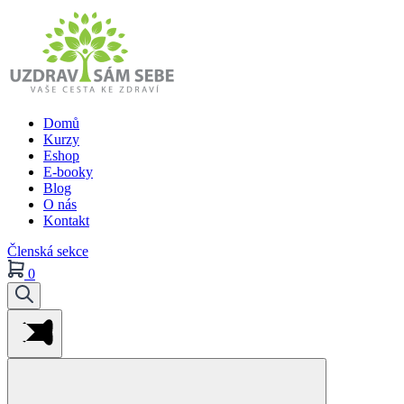
Domů
Kurzy
Eshop
E-booky
Blog
O nás
Kontakt
Členská sekce
0