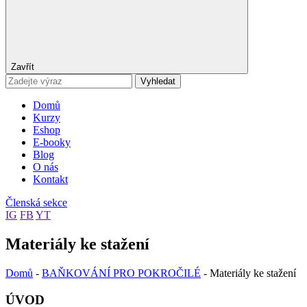
Zavřít
Vyhledat
Domů
Kurzy
Eshop
E-booky
Blog
O nás
Kontakt
Členská sekce
IG
FB
YT
Materiály ke stažení
Domů
-
BAŇKOVÁNÍ PRO POKROČILÉ
-
Materiály ke stažení
ÚVOD