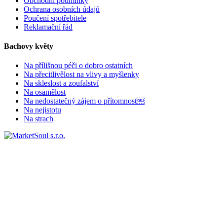
Obchodní podmínky
Ochrana osobních údajů
Poučení spotřebitele
Reklamační řád
Bachovy květy
Na přílišnou péči o dobro ostatních
Na přecitlivělost na vlivy a myšlenky
Na skleslost a zoufalství
Na osamělost
Na nedostatečný zájem o přítomnost￼
Na nejistotu
Na strach