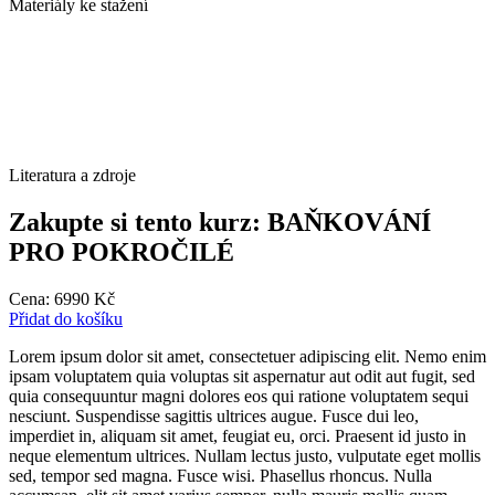
Materiály ke stažení
Literatura a zdroje
Zakupte si tento kurz: BAŇKOVÁNÍ
PRO POKROČILÉ
Cena:
6990
Kč
Přidat do košíku
Lorem ipsum dolor sit amet, consectetuer adipiscing elit. Nemo enim
ipsam voluptatem quia voluptas sit aspernatur aut odit aut fugit, sed
quia consequuntur magni dolores eos qui ratione voluptatem sequi
nesciunt. Suspendisse sagittis ultrices augue. Fusce dui leo,
imperdiet in, aliquam sit amet, feugiat eu, orci. Praesent id justo in
neque elementum ultrices. Nullam lectus justo, vulputate eget mollis
sed, tempor sed magna. Fusce wisi. Phasellus rhoncus. Nulla