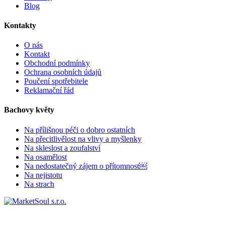
Blog
Kontakty
O nás
Kontakt
Obchodní podmínky
Ochrana osobních údajů
Poučení spotřebitele
Reklamační řád
Bachovy květy
Na přílišnou péči o dobro ostatních
Na přecitlivělost na vlivy a myšlenky
Na skleslost a zoufalství
Na osamělost
Na nedostatečný zájem o přítomnost￼
Na nejistotu
Na strach