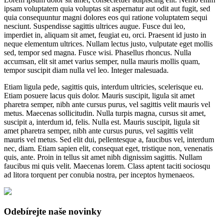
ipsam voluptatem quia voluptas sit aspernatur aut odit aut fugit, sed
quia consequuntur magni dolores eos qui ratione voluptatem sequi
nesciunt. Suspendisse sagittis ultrices augue. Fusce dui leo,
imperdiet in, aliquam sit amet, feugiat eu, orci. Praesent id justo in
neque elementum ultrices. Nullam lectus justo, vulputate eget mollis
sed, tempor sed magna. Fusce wisi. Phasellus rhoncus. Nulla
accumsan, elit sit amet varius semper, nulla mauris mollis quam,
tempor suscipit diam nulla vel leo. Integer malesuada.
Etiam ligula pede, sagittis quis, interdum ultricies, scelerisque eu.
Etiam posuere lacus quis dolor. Mauris suscipit, ligula sit amet
pharetra semper, nibh ante cursus purus, vel sagittis velit mauris vel
metus. Maecenas sollicitudin. Nulla turpis magna, cursus sit amet,
suscipit a, interdum id, felis. Nulla est. Mauris suscipit, ligula sit
amet pharetra semper, nibh ante cursus purus, vel sagittis velit
mauris vel metus. Sed elit dui, pellentesque a, faucibus vel, interdum
nec, diam. Etiam sapien elit, consequat eget, tristique non, venenatis
quis, ante. Proin in tellus sit amet nibh dignissim sagittis. Nullam
faucibus mi quis velit. Maecenas lorem. Class aptent taciti sociosqu
ad litora torquent per conubia nostra, per inceptos hymenaeos.
Odebírejte naše novinky