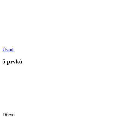
Úvod
5 prvků
Dřevo