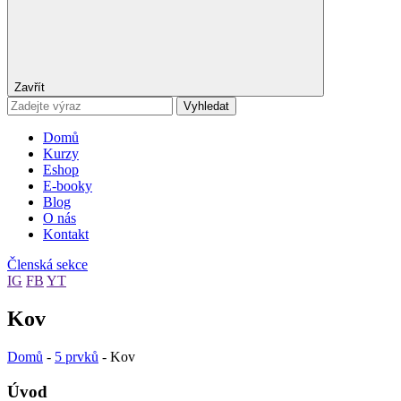
Zavřít
Vyhledat
Domů
Kurzy
Eshop
E-booky
Blog
O nás
Kontakt
Členská sekce
IG
FB
YT
Kov
Domů
-
5 prvků
-
Kov
Úvod