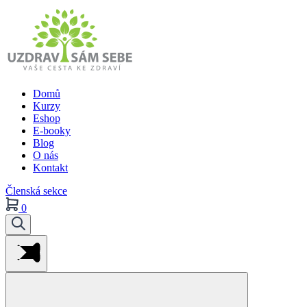
Domů
Kurzy
Eshop
E-booky
Blog
O nás
Kontakt
Členská sekce
0