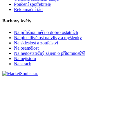
Poučení spotřebitele
Reklamační řád
Bachovy květy
Na přílišnou péči o dobro ostatních
Na přecitlivělost na vlivy a myšlenky
Na skleslost a zoufalství
Na osamělost
Na nedostatečný zájem o přítomnost￼
Na nejistotu
Na strach