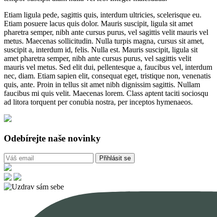
Etiam ligula pede, sagittis quis, interdum ultricies, scelerisque eu.
Etiam posuere lacus quis dolor. Mauris suscipit, ligula sit amet
pharetra semper, nibh ante cursus purus, vel sagittis velit mauris vel
metus. Maecenas sollicitudin. Nulla turpis magna, cursus sit amet,
suscipit a, interdum id, felis. Nulla est. Mauris suscipit, ligula sit
amet pharetra semper, nibh ante cursus purus, vel sagittis velit
mauris vel metus. Sed elit dui, pellentesque a, faucibus vel, interdum
nec, diam. Etiam sapien elit, consequat eget, tristique non, venenatis
quis, ante. Proin in tellus sit amet nibh dignissim sagittis. Nullam
faucibus mi quis velit. Maecenas lorem. Class aptent taciti sociosqu
ad litora torquent per conubia nostra, per inceptos hymenaeos.
Odebírejte naše novinky
Přihlásit se