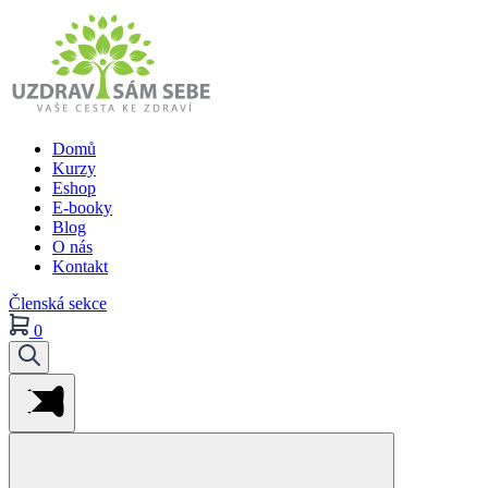
Domů
Kurzy
Eshop
E-booky
Blog
O nás
Kontakt
Členská sekce
0