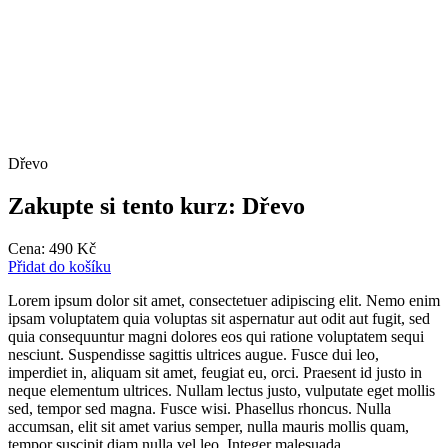
Dřevo
Zakupte si tento kurz: Dřevo
Cena:
490
Kč
Přidat do košíku
Lorem ipsum dolor sit amet, consectetuer adipiscing elit. Nemo enim
ipsam voluptatem quia voluptas sit aspernatur aut odit aut fugit, sed
quia consequuntur magni dolores eos qui ratione voluptatem sequi
nesciunt. Suspendisse sagittis ultrices augue. Fusce dui leo,
imperdiet in, aliquam sit amet, feugiat eu, orci. Praesent id justo in
neque elementum ultrices. Nullam lectus justo, vulputate eget mollis
sed, tempor sed magna. Fusce wisi. Phasellus rhoncus. Nulla
accumsan, elit sit amet varius semper, nulla mauris mollis quam,
tempor suscipit diam nulla vel leo. Integer malesuada.