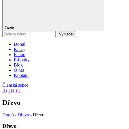
Zavřít
Vyhledat
Domů
Kurzy
Eshop
E-booky
Blog
O nás
Kontakt
Členská sekce
IG
FB
YT
Dřevo
Domů
-
Dřevo
-
Dřevo
Dřevo